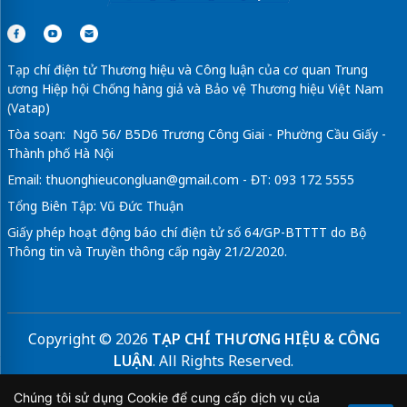
Tạp chí điện tử Thương hiệu và Công luận của cơ quan Trung
ương Hiệp hội Chống hàng giả và Bảo vệ Thương hiệu Việt Nam
(Vatap)
Tòa soạn: Ngõ 56/ B5D6 Trương Công Giai - Phường Cầu Giấy -
Thành phố Hà Nội
Email:
thuonghieucongluan@gmail.com
- ĐT: 093 172 5555
Tổng Biên Tập: Vũ Đức Thuận
Giấy phép hoạt động báo chí điện tử số 64/GP-BTTTT do Bộ
Thông tin và Truyền thông cấp ngày 21/2/2020.
Copyright © 2026
TẠP CHÍ THƯƠNG HIỆU & CÔNG
LUẬN
. All Rights Reserved.
Bản quyền thuộc Tạp chí Thương hiệu và Công luận. Cấm
Chúng tôi sử dụng Cookie để cung cấp dịch vụ của