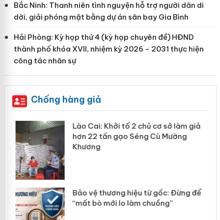
Bắc Ninh: Thanh niên tình nguyện hỗ trợ người dân di
dời, giải phóng mặt bằng dự án sân bay Gia Bình
Hải Phòng: Kỳ họp thứ 4 (kỳ họp chuyên đề) HĐND
thành phố khóa XVII, nhiệm kỳ 2026 - 2031 thực hiện
công tác nhân sự
Chống hàng giả
Lào Cai: Khởi tố 2 chủ cơ sở làm giả
hơn 22 tấn gạo Séng Cù Mường
Khương
n
Bảo vệ thương hiệu từ gốc: Đừng để
ke
“mất bò mới lo làm chuồng”