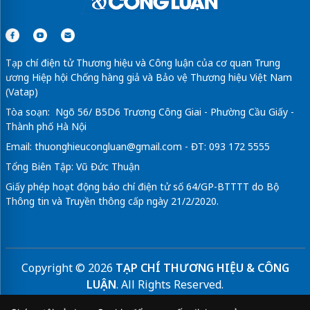
Tạp chí điện tử Thương hiệu và Công luận của cơ quan Trung
ương Hiệp hội Chống hàng giả và Bảo vệ Thương hiệu Việt Nam
(Vatap)
Tòa soạn: Ngõ 56/ B5D6 Trương Công Giai - Phường Cầu Giấy -
Thành phố Hà Nội
Email:
thuonghieucongluan@gmail.com
- ĐT: 093 172 5555
Tổng Biên Tập: Vũ Đức Thuận
Giấy phép hoạt động báo chí điện tử số 64/GP-BTTTT do Bộ
Thông tin và Truyền thông cấp ngày 21/2/2020.
Copyright © 2026
TẠP CHÍ THƯƠNG HIỆU & CÔNG
LUẬN
. All Rights Reserved.
Bản quyền thuộc Tạp chí Thương hiệu và Công luận. Cấm