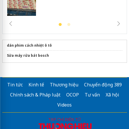
dán phim cách nhiệt ô tô
Sửa máy rửa bát bosch
Tin tức
Kinh tế
Thương hiệu
Chuyển động 389
Chính sách & Pháp luật
OCOP
Tư vấn
Xã hội
Videos