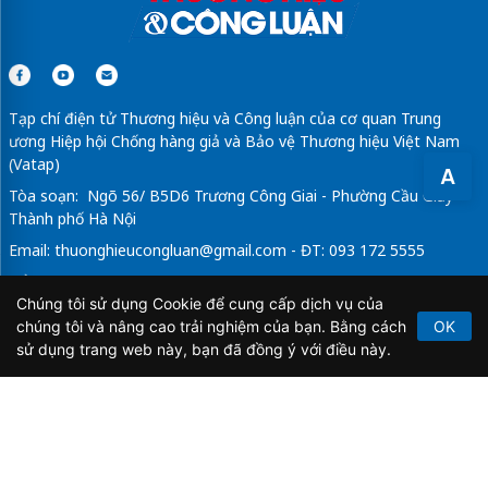
Tạp chí điện tử Thương hiệu và Công luận của cơ quan Trung
ương Hiệp hội Chống hàng giả và Bảo vệ Thương hiệu Việt Nam
(Vatap)
A
Tòa soạn: Ngõ 56/ B5D6 Trương Công Giai - Phường Cầu Giấy -
Thành phố Hà Nội
Email:
thuonghieucongluan@gmail.com
- ĐT: 093 172 5555
Tổng Biên Tập: Vũ Đức Thuận
Chúng tôi sử dụng Cookie để cung cấp dịch vụ của
Giấy phép hoạt động báo chí điện tử số 64/GP-BTTTT do Bộ
chúng tôi và nâng cao trải nghiệm của bạn. Bằng cách
OK
Thông tin và Truyền thông cấp ngày 21/2/2020.
sử dụng trang web này, bạn đã đồng ý với điều này.
Copyright © 2026
TẠP CHÍ THƯƠNG HIỆU & CÔNG
LUẬN
. All Rights Reserved.