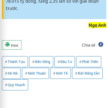
78.015 tỷ đồng, tăng 2,35 lần so với giai đoạn
trước.
Ngọc Anh
Chia sẻ
Print
Thành Tựu
Bền Vững
Đầu Tư
Phát Triển
Xã Hội
Ninh Thuận
Kinh Tế
Bất Động Sản
Quy Hoạch