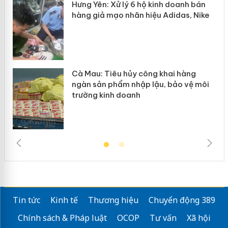
y
Hưng Yên: Xử lý 6 hộ kinh doanh bán
hàng giả mạo nhãn hiệu Adidas, Nike
Cà Mau: Tiêu hủy công khai hàng
ngàn sản phẩm nhập lậu, bảo vệ môi
trường kinh doanh
Tin tức
Kinh tế
Thương hiệu
Chuyển động 389
Chính sách & Pháp luật
OCOP
Tư vấn
Xã hội