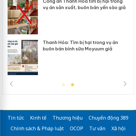
Công an Thanh Hóa tìm bị hại trong
vụ án sản xuất, buôn bán yến sào giả
n
Thanh Hóa: Tìm bị hại trong vụ án
ke
buôn bán bình sữa Moyuum giả
Tin tức
Kinh tế
Thương hiệu
Chuyển động 389
Chính sách & Pháp luật
OCOP
Tư vấn
Xã hội