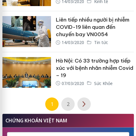
14/03/2020
Kinh tế
Liên tiếp nhiều người bị nhiễm
COVID-19 liên quan đến
chuyến bay VN0054
14/03/2020
Tin tức
Hà Nội: Có 33 trường hợp tiếp
xúc với bệnh nhân nhiễm Covid
– 19
07/03/2020
Sức Khỏe
1
2
CHỨNG KHOÁN VIỆT NAM