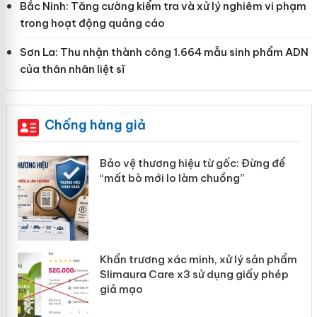
Bắc Ninh: Tăng cường kiểm tra và xử lý nghiêm vi phạm
trong hoạt động quảng cáo
Sơn La: Thu nhận thành công 1.664 mẫu sinh phẩm ADN
của thân nhân liệt sĩ
Chống hàng giả
n
Bảo vệ thương hiệu từ gốc: Đừng để
ke
“mất bò mới lo làm chuồng”
ản
Khẩn trương xác minh, xử lý sản phẩm
Slimaura Care x3 sử dụng giấy phép
giả mạo