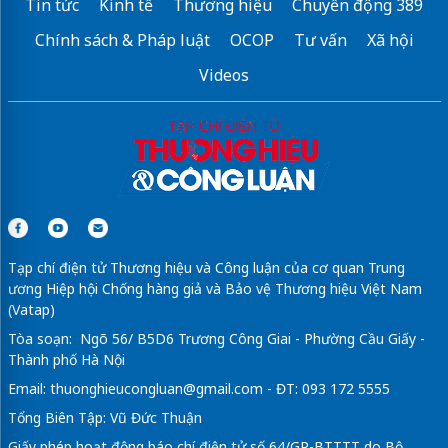
Tin tức
Kinh tế
Thương hiệu
Chuyển động 389
Chính sách & Pháp luật
OCOP
Tư vấn
Xã hội
Videos
Tạp chí điện tử Thương hiệu và Công luận của cơ quan Trung
ương Hiệp hội Chống hàng giả và Bảo vệ Thương hiệu Việt Nam
(Vatap)
Tòa soạn: Ngõ 56/ B5D6 Trương Công Giai - Phường Cầu Giấy -
Thành phố Hà Nội
Email:
thuonghieucongluan@gmail.com
- ĐT: 093 172 5555
Tổng Biên Tập: Vũ Đức Thuận
Giấy phép hoạt động báo chí điện tử số 64/GP-BTTTT do Bộ