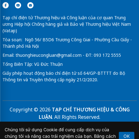
Tạp chí điện tử Thương hiệu và Công luận của cơ quan Trung
ương Hiệp hội Chống hàng giả và Bảo vệ Thương hiệu Việt Nam
(Vatap)
Tòa soạn: Ngõ 56/ B5D6 Trương Công Giai - Phường Cầu Giấy -
Thành phố Hà Nội
Email:
thuonghieucongluan@gmail.com
- ĐT: 093 172 5555
Tổng Biên Tập: Vũ Đức Thuận
Giấy phép hoạt động báo chí điện tử số 64/GP-BTTTT do Bộ
Thông tin và Truyền thông cấp ngày 21/2/2020.
Copyright © 2026
TẠP CHÍ THƯƠNG HIỆU & CÔNG
LUẬN
. All Rights Reserved.
Bản quyền thuộc Tạp chí Thương hiệu và Công luận. Cấm
Chúng tôi sử dụng Cookie để cung cấp dịch vụ của
sao chép dưới mọi hình thức nếu không có sự chấp thuận
chúng tôi và nâng cao trải nghiệm của bạn. Bằng cách
OK