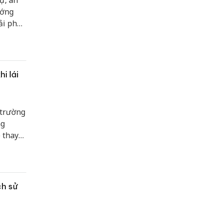
ự, an
ướng
ải pháp
tải
i lái
 trường
ng
 thay
 tai
ch sử