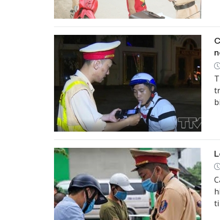
x
t
C
n
T
t
b
n
đ
L
C
h
t