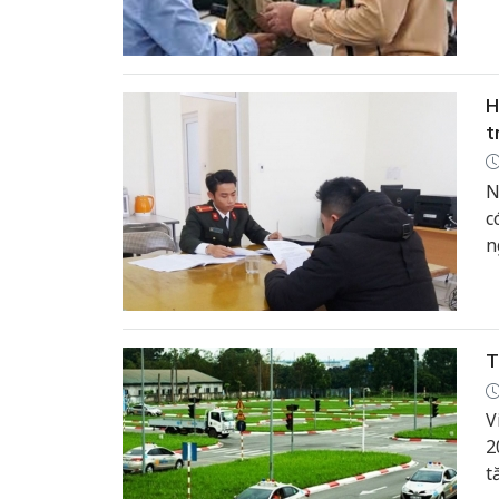
H
t
N
c
n
“
k
t
T
V
2
t