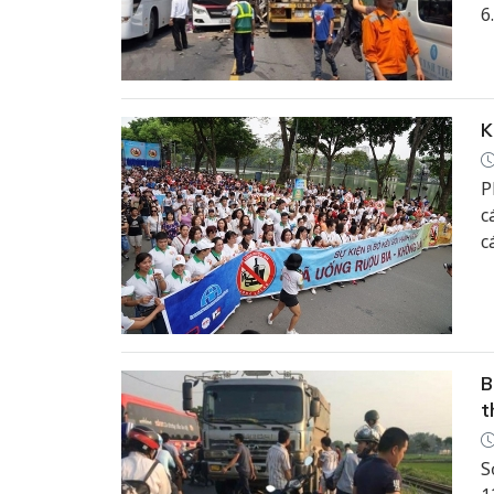
6
n
K
P
c
c
n
c
B
t
S