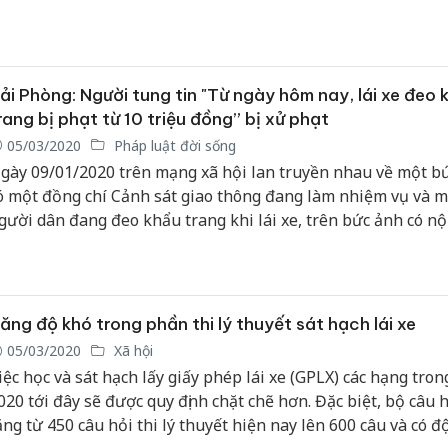
ải Phòng: Người tung tin "Từ ngày hôm nay, lái xe đeo 
rang bị phạt từ 10 triệu đồng” bị xử phạt
05/03/2020
Pháp luật đời sống
gày 09/01/2020 trên mạng xã hội lan truyền nhau về một b
ó một đồng chí Cảnh sát giao thông đang làm nhiệm vụ và m
gười dân đang đeo khẩu trang khi lái xe, trên bức ảnh có nộ
Từ ngày hôm nay, lái xe đeo khẩu trang bị phạt từ 10 triệu đ
èm theo đó là các bình luận hết sức thô tục và khiếm nhã củ
ượng đưa tin này.
ăng độ khó trong phần thi lý thuyết sát hạch lái xe
05/03/2020
Xã hội
iệc học và sát hạch lấy giấy phép lái xe (GPLX) các hạng tro
020 tới đây sẽ được quy định chặt chẽ hơn. Đặc biệt, bộ câu 
ăng từ 450 câu hỏi thi lý thuyết hiện nay lên 600 câu và có đ