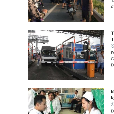
1
đ
T
T
Đ
G
Đ
s
B
k
Đ