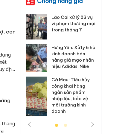
Chống hàng giả
 Thanh Hóa
Lào Cai xử lý 83 vụ
Công
i trong vụ
vi phạm thương mại
tìm b
uất, buôn
trong tháng 7
án sả
ợ, con
sào giả
bán y
Hưng Yên: Xử lý 6 hộ
a: Tìm bị
Than
kinh doanh bán
 dụng
g vụ án
hại t
hàng giả mạo nhãn
xét
 bình sữa
buôn
hiệu Adidas, Nike
giả
Moyu
uy định
ày càng
Cà Mau: Tiêu hủy
: Đối tượng
An Gi
công khai hàng
 đường dây
chủ 
ngàn sản phẩm
 giả tại
bán h
nhập lậu, bảo vệ
tháng
c ra đầu
Phú 
môi trường kinh
thú
doanh
5 tháng
ra