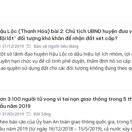
ao.
Công an
tìm bị hạ
án sản x
ậu Lộc (Thanh Hóa) bài 2: Chủ tịch UBND huyện đưa v
bán yến 
đội lốt” đối tượng khó khăn để nhận đất xét cấp?
21/12/2019
Bảo vệ người tiêu dùng
Thanh Hó
ột số lãnh đạo huyện Hậu Lộc có dấu hiệu lợi ích nhóm, lợi
hại tron
uyền hạn chức vụ để cố tình phê duyệt, thẩm định hồ sơ cấp 
buôn bán
Moyuum 
iao quyền sử dụng đất cho các đối tượng không đúng theo q
ại xã Hưng Lộc, Hậu Lộc (Thanh Hóa) đang khiến dư luận ng
An Giang
ức xúc.
chủ mưu
bán hàng
ơn 3.100 người tử vong vì tai nạn giao thông trong 5 
Phú Quố
thú
ầu năm 2019
31/05/2019
Đời Sống
heo báo cáo của Ủy ban An toàn giao thông quốc gia, trong 
ầu năm 2019 (từ ngày 16/12/2018 – 15/5/2019), cả nước xảy 