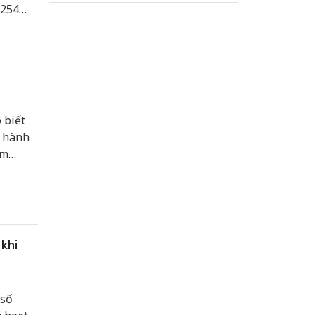
.254
 biết
n hành
ạm
ăn đe
khi
 số