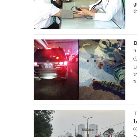
g
t
c
c
Đ
n
L
t
t
C
t
T
1