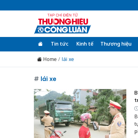
Tin tức
Kinh tế
Thương hiệu
Home
lái xe
#
lái xe
B
t
B
t
p