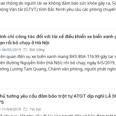
iao thông do người lái xe không đảm bảo sức khỏe gây ra, S
hông Vận tải (GTVT) tỉnh Bắc Ninh yêu cầu các phòng chuyê
ác đơn vị liên quan tăng cường kiểm tra và khám sức khỏe đị
ho lái xe theo quy định.
ình chỉ công tác đối với tài xế điều khiển xe biển xanh
ạn rồi bỏ chạy ở Hà Nội
06/05/2019
Đời Sống
iên quan đến vụ xe biển xanh mang BKS 80A-116.99 gây tai 
rên đường Nguyễn Xiển (Hà Nội) rồi bỏ chạy, ngày 6/5/2019
ướng Lương Tam Quang, Chánh văn phòng, người phát ngô
ông an cho biết, lái xe đã bị đình chỉ công tác để phục vụ cho
ác điều tra.
hủ tướng yêu cầu đảm bảo trật tự ATGT dịp nghỉ Lễ 3
/5
11/04/2019
Tin tức