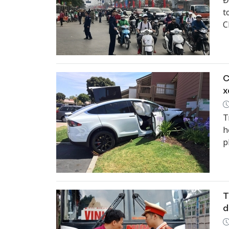
Đ
t
C
n
h
C
x
T
h
p
v
n
T
d