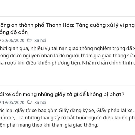
e có chất ma túy, nồng độ cồn, lái xe đi ngược chiều trên đư
ốc, lạng lách, đua xe trái phép…
ông an thành phố Thanh Hóa: Tăng cường xử lý vi ph
ồng độ cồn
20/06/2020
Xã hội
hời gian qua, nhiều vụ tai nạn giao thông nghiêm trọng đã x
rong đó có nguyên nhân là do người tham gia giao thông sử
ia rượu khi điều khiển phương tiện. Nhằm chấn chỉnh tình 
ày, Công an TP. Thanh Hóa đã lên kế hoạch tổng kiểm tra n
iều khiển phương tiện vi phạm nồng độ cồn...
ái xe cần mang những giấy tờ gì để không bị phạt?
19/05/2020
Xã hội
ác loại giấy tờ xe bao gồm Giấy đăng ký xe, Giấy phép lái xe,
iểm xe,... là những loại giấy tờ bắt buộc người điều khiển 
iện phải mang theo khi tham gia giao thông.