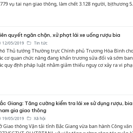
.779 vụ tai nạn giao thông, làm chết 3.128 người, bị thương 5
gười.
iên quyết ngăn chặn, xử phạt lái xe uống rượu bia
12/05/2019
Tin tức
hó Thủ tướng Thường trực Chính phủ Trương Hòa Bình cho
ác cơ quan chức năng đang khẩn trương sửa đổi và sớm ba
ác quy định pháp luật nhằm giảm thiểu nguy cơ xảy ra vi ph
ồng độ cồn của người lái xe; bổ sung hình thức, tăng tính r
ủa các chế tài xử phạt.
ắc Giang: Tăng cường kiểm tra lái xe sử dụng rượu, bia 
ham gia giao thông
19/05/2019
Xã hội
ở Giao thông Vận tải tỉnh Bắc Giang vừa ban hành Công văn