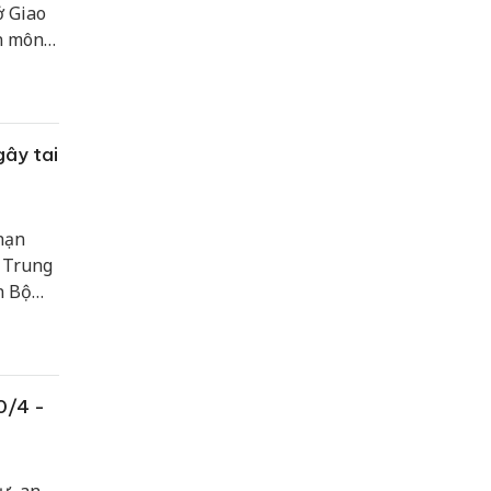
ở Giao
n môn,
nh kỳ
 gây tai
nạn
, Trung
n Bộ
 công
0/4 -