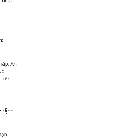
 hoạt
m:
háp, An
ục
 tiện
e định
nạn