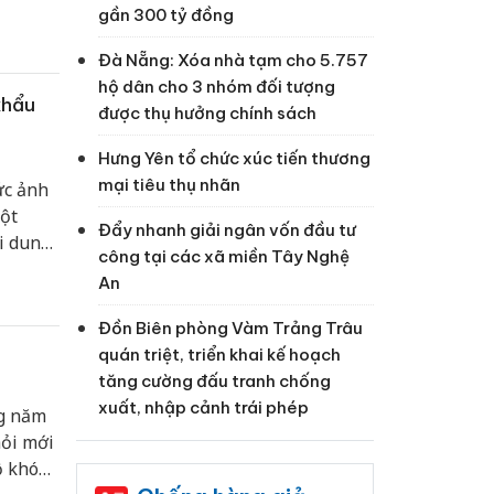
gần 300 tỷ đồng
Đà Nẵng: Xóa nhà tạm cho 5.757
hộ dân cho 3 nhóm đối tượng
khẩu
được thụ hưởng chính sách
Hưng Yên tổ chức xúc tiến thương
mại tiêu thụ nhãn
ức ảnh
ột
Đẩy nhanh giải ngân vốn đầu tư
i dung:
công tại các xã miền Tây Nghệ
ồng”
An
a đối
Đồn Biên phòng Vàm Trảng Trâu
quán triệt, triển khai kế hoạch
tăng cường đấu tranh chống
xuất, nhập cảnh trái phép
ng năm
hỏi mới
ộ khó