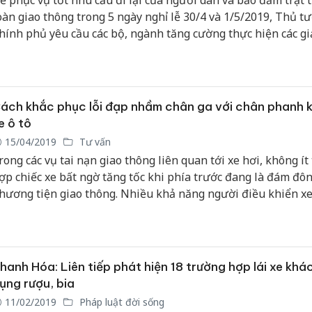
ể phục vụ tốt nhu cầu đi lại của người dân và bảo đảm trật t
oàn giao thông trong 5 ngày nghỉ lễ 30/4 và 1/5/2019, Thủ t
hính phủ yêu cầu các bộ, ngành tăng cường thực hiện các gi
âng cao năng lực, bảo đảm an toàn và chất lượng dịch vụ vận 
ành khách.
ách khắc phục lỗi đạp nhầm chân ga với chân phanh kh
e ô tô
15/04/2019
Tư vấn
rong các vụ tai nạn giao thông liên quan tới xe hơi, không ít
ợp chiếc xe bất ngờ tăng tốc khi phía trước đang là đám đô
hương tiện giao thông. Nhiều khả năng người điều khiển xe
ì đạp phanh để giảm tốc, đã đạp nhầm sang chân ga và khiến
ạn xảy ra.
hanh Hóa: Liên tiếp phát hiện 18 trường hợp lái xe khá
ụng rượu, bia
11/02/2019
Pháp luật đời sống