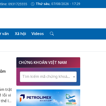
Thứ sáu
, 07/08/2026 - 17:29
tline: 0931725555
 vấn
Xã hội
Videos
CHỨNG KHOÁN VIỆT NAM
đảm
Tìm kiếm mã chứng khoán...
ảm trật
 lỗi vi
thể lái