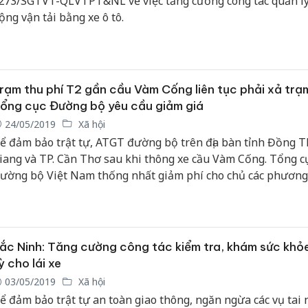
273/SGTVT-QLVTPT&NL về việc tăng cường công tác quản lý
ộng vận tải bằng xe ô tô.
rạm thu phí T2 gần cầu Vàm Cống liên tục phải xả trạ
ổng cục Đường bộ yêu cầu giảm giá
24/05/2019
Xã hội
ể đảm bảo trật tự, ATGT đường bộ trên địa bàn tỉnh Đồng T
iang và TP. Cần Thơ sau khi thông xe cầu Vàm Cống. Tổng c
ường bộ Việt Nam thống nhất giảm phí cho chủ các phương
ống gần Trạm thu phí T2.
ắc Ninh: Tăng cường công tác kiểm tra, khám sức khỏ
ỳ cho lái xe
03/05/2019
Xã hội
ể đảm bảo trật tự an toàn giao thông, ngăn ngừa các vụ tai 