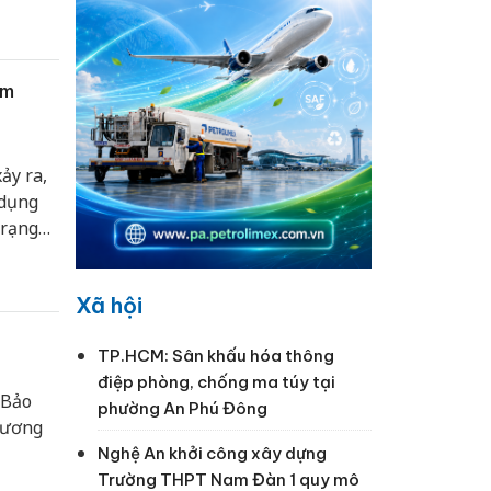
ờng cao
ạm
ảy ra,
 dụng
trạng
gười
Xã hội
TP.HCM: Sân khấu hóa thông
điệp phòng, chống ma túy tại
 Bảo
phường An Phú Đông
phương
Nghệ An khởi công xây dựng
Trường THPT Nam Đàn 1 quy mô