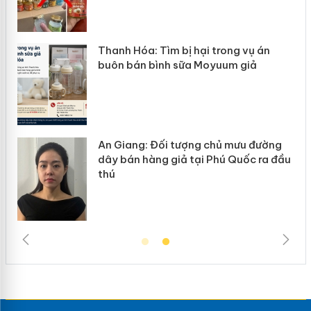
h Hóa: Tìm bị hại trong vụ án
Hưng Yên: X
 bán bình sữa Moyuum giả
hàng giả mạ
iang: Đối tượng chủ mưu đường
Cà Mau: Ti
bán hàng giả tại Phú Quốc ra đầu
ngàn sản p
trường kin