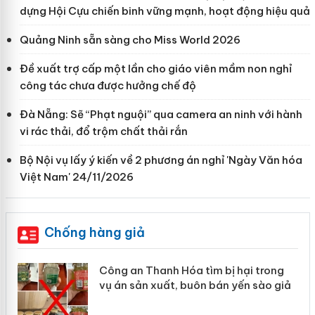
dựng Hội Cựu chiến binh vững mạnh, hoạt động hiệu quả
Quảng Ninh sẵn sàng cho Miss World 2026
Đề xuất trợ cấp một lần cho giáo viên mầm non nghỉ
công tác chưa được hưởng chế độ
Đà Nẵng: Sẽ “Phạt nguội” qua camera an ninh với hành
vi rác thải, đổ trộm chất thải rắn
Bộ Nội vụ lấy ý kiến về 2 phương án nghỉ 'Ngày Văn hóa
Việt Nam' 24/11/2026
Chống hàng giả
 an Thanh Hóa tìm bị hại trong
Lào Cai xử 
n sản xuất, buôn bán yến sào giả
mại trong 