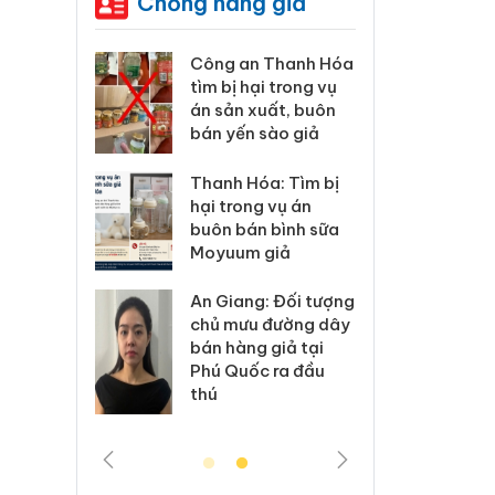
Chống hàng giả
xử lý 83 vụ
Công an Thanh Hóa
Lào C
 thương mại
tìm bị hại trong vụ
vi p
áng 7
án sản xuất, buôn
trong
bán yến sào giả
: Xử lý 6 hộ
Hưng 
Thanh Hóa: Tìm bị
anh bán
kinh
hại trong vụ án
ả mạo nhãn
hàng
buôn bán bình sữa
das, Nike
hiệu 
Moyuum giả
 Tiêu hủy
Cà M
An Giang: Đối tượng
ai hàng
công
chủ mưu đường dây
n phẩm
ngàn
bán hàng giả tại
, bảo vệ
nhập 
Phú Quốc ra đầu
ng kinh
môi t
thú
doan