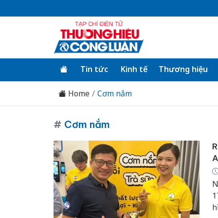
Tin tức
Kinh tế
Thương hiệu
Home
Cơm nắm
#
Cơm nắm
R
A
N
1
h