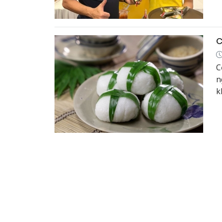
A
h
d
đ
C
C
n
k
t
v