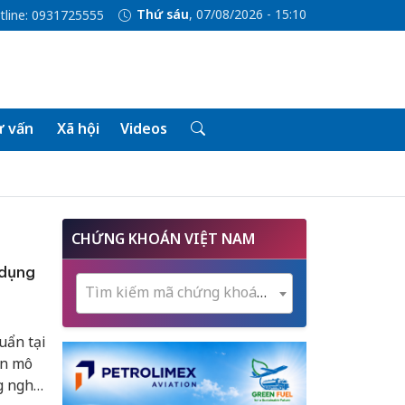
Thứ sáu
, 07/08/2026 - 15:10
tline: 0931725555
 vấn
Xã hội
Videos
CHỨNG KHOÁN VIỆT NAM
 dụng
Tìm kiếm mã chứng khoán...
uẩn tại
ến mô
g nghệ