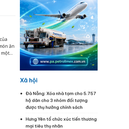
 Go!
phẩm
g hiện
 của
 món ăn
ề một
n hóa
Xã hội
Đà Nẵng: Xóa nhà tạm cho 5.757
hộ dân cho 3 nhóm đối tượng
được thụ hưởng chính sách
Hưng Yên tổ chức xúc tiến thương
mại tiêu thụ nhãn