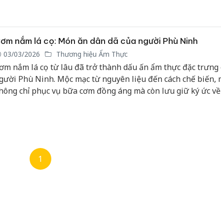
I & Blockchain, nhằm nâng cao trải nghiệm khách hàng. Rice
ướng đến giới trẻ, nhân viên văn phòng, cung cấp các sản 
inh dưỡng, an toàn, tiện lợi, phù hợp với xu hướng tiêu dùn
ại.
ơm nắm lá cọ: Món ăn dân dã của người Phù Ninh
03/03/2026
Thương hiệu Ẩm Thực
ơm nắm lá cọ từ lâu đã trở thành dấu ấn ẩm thực đặc trưng
gười Phù Ninh. Mộc mạc từ nguyên liệu đến cách chế biến,
hông chỉ phục vụ bữa cơm đồng áng mà còn lưu giữ ký ức v
hời lao động nhọc nhằn, gắn bó mật thiết với đời sống và vă
ùng đất Tổ.
1