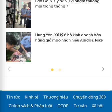
Lào Cai xử lý 83 vụ vi phạm thương
n
mại trong tháng 7
Hưng Yên: Xử lý 6 hộ kinh doanh bán
hàng giả mạo nhãn hiệu Adidas, Nike
Tin tức
Kinh tế
Thương hiệu
Chuyển động 389
Chính sách & Pháp luật
OCOP
Tư vấn
Xã hội