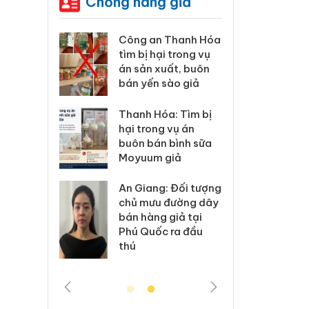
Chống hàng giả
xử lý 83 vụ
Công an Thanh Hóa
Lào C
 thương mại
tìm bị hại trong vụ
vi p
áng 7
án sản xuất, buôn
trong
bán yến sào giả
: Xử lý 6 hộ
Hưng 
Thanh Hóa: Tìm bị
anh bán
kinh
hại trong vụ án
ả mạo nhãn
hàng
buôn bán bình sữa
das, Nike
hiệu 
Moyuum giả
 Tiêu hủy
Cà M
An Giang: Đối tượng
ai hàng
công
chủ mưu đường dây
n phẩm
ngàn
bán hàng giả tại
, bảo vệ
nhập 
Phú Quốc ra đầu
ng kinh
môi t
thú
doan