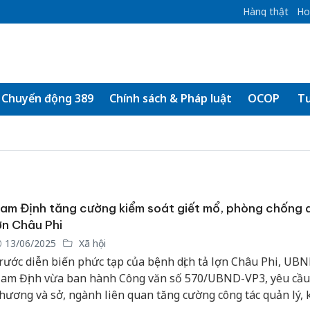
Hàng thật
Ho
Chuyển động 389
Chính sách & Pháp luật
OCOP
Tư
am Định tăng cường kiểm soát giết mổ, phòng chống d
ợn Châu Phi
13/06/2025
Xã hội
rước diễn biến phức tạp của bệnh dịch tả lợn Châu Phi, UBN
am Định vừa ban hành Công văn số 570/UBND-VP3, yêu cầu 
hương và sở, ngành liên quan tăng cường công tác quản lý, 