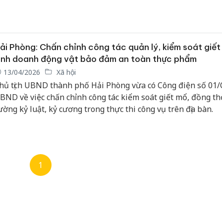
uôn bán động vật, sản phẩm động vật không bảo đảm vệ sin
à an toàn thực phẩm.
ải Phòng: Chấn chỉnh công tác quản lý, kiểm soát giết
inh doanh động vật bảo đảm an toàn thực phẩm
13/04/2026
Xã hội
hủ tịch UBND thành phố Hải Phòng vừa có Công điện số 01/
BND về việc chấn chỉnh công tác kiểm soát giết mổ, đồng th
ường kỷ luật, kỷ cương trong thực thi công vụ trên địa bàn.
1