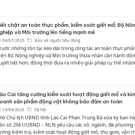
oát giết mổ và triển khai quyết liệt các biện pháp phòng, chố
hằm bảo vệ đàn lợn, ổn định sản xuất chăn nuôi và đảm bảo
oàn thực phẩm cho người tiêu dùng.
iết chặt an toàn thực phẩm, kiểm soát giết mổ: Bộ Nô
ghiệp và Môi trường lên tiếng mạnh mẽ
04/07/2025
Bảo vệ người tiêu dùng
rước những tồn tại kéo dài trong công tác an toàn thực phẩ
iện Bộ Nông nghiệp và Môi trường thừa nhận cần hành độ
uyết liệt hơn, đồng thời đưa ra nhiều giải pháp cụ thể nhằ
ường giám sát, kiểm tra từ khâu giết mổ đến chế biến.
ào Cai tăng cường kiểm soát hoạt động giết mổ và kin
oanh sản phẩm động vật không bảo đảm an toàn
13/04/2026
Xã hội
hó Chủ tịch UBND tỉnh Lào Cai Phan Trung Bá vừa ký ban h
ản số 2561/UBND – NLN yêu cầu các sở, ngành, địa phương 
ường kiểm tra, kiểm soát hoạt động giết mổ, thu gom, vận c