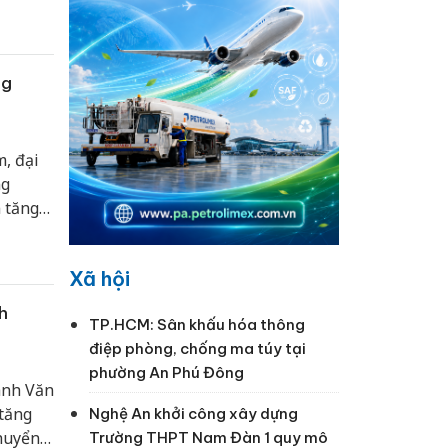
ng dịch
 an
ng
m, đại
ng
m tăng
Xã hội
h
TP.HCM: Sân khấu hóa thông
điệp phòng, chống ma túy tại
phường An Phú Đông
ành Văn
tăng
Nghệ An khởi công xây dựng
huyển,
Trường THPT Nam Đàn 1 quy mô