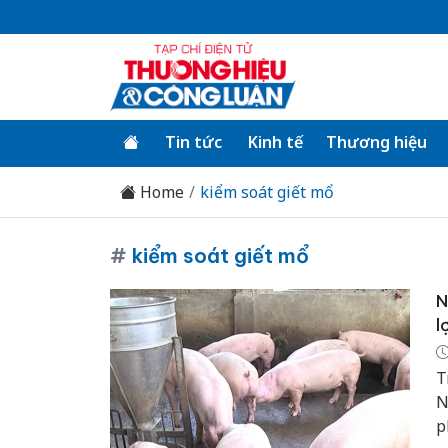
Tin tức
Kinh tế
Thương hiệu
Home
kiểm soát giết mổ
#
kiểm soát giết mổ
N
l
T
N
p