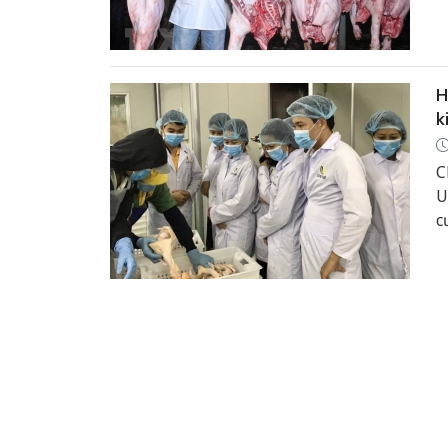
b
v
H
k
C
U
c