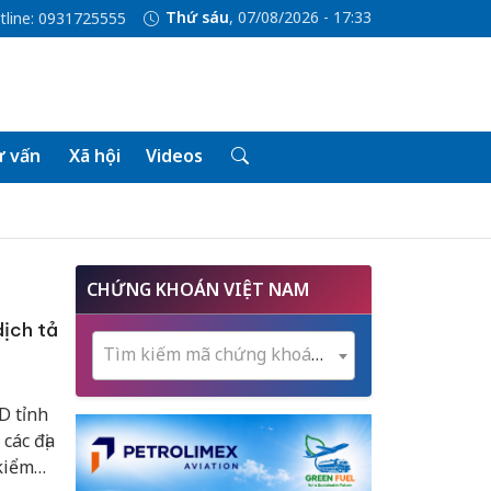
Thứ sáu
, 07/08/2026 - 17:33
tline: 0931725555
 vấn
Xã hội
Videos
CHỨNG KHOÁN VIỆT NAM
ịch tả
Tìm kiếm mã chứng khoán...
D tỉnh
các địa
kiểm