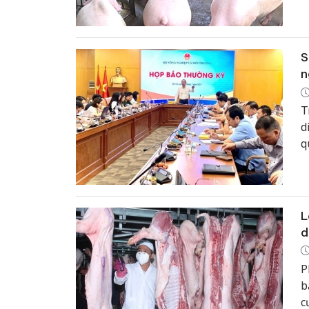
s
n
t
S
n
T
d
q
c
L
d
P
b
c