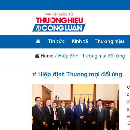
Tin tức
Kinh tế
Thương hiệu
Home
Hiệp định Thương mại đối ứng
#
Hiệp định Thương mại đối ứng
V
c
B
H
s