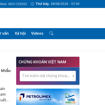
Thứ bảy
, 08/08/2026 - 07:43
tline: 0931725555
 vấn
Xã hội
Videos
CHỨNG KHOÁN VIỆT NAM
t khẩu
Tìm kiếm mã chứng khoán...
hán
Nam
xuất