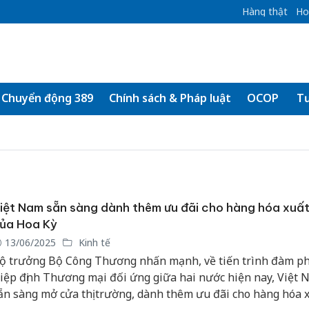
Hàng thật
Ho
Chuyển động 389
Chính sách & Pháp luật
OCOP
Tư
iệt Nam sẵn sàng dành thêm ưu đãi cho hàng hóa xuấ
ủa Hoa Kỳ
13/06/2025
Kinh tế
ộ trưởng Bộ Công Thương nhấn mạnh, về tiến trình đàm p
iệp định Thương mại đối ứng giữa hai nước hiện nay, Việt 
ẵn sàng mở cửa thị trường, dành thêm ưu đãi cho hàng hóa 