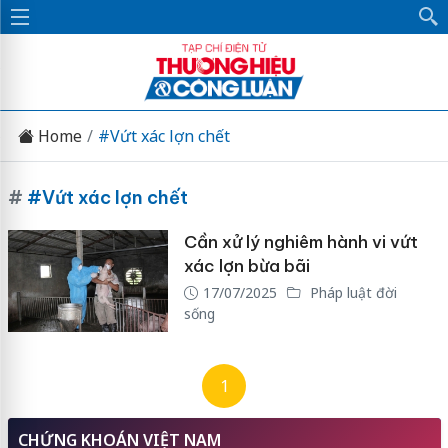
Home
#Vứt xác lợn chết
#
#Vứt xác lợn chết
Cần xử lý nghiêm hành vi vứt
xác lợn bừa bãi
17/07/2025
Pháp luật đời
sống
1
CHỨNG KHOÁN VIỆT NAM