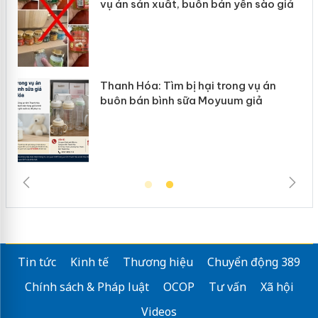
n bán yến sào giả
mại trong tháng 7
ại trong vụ án
Hưng Yên: Xử lý 6 hộ kinh 
Moyuum giả
hàng giả mạo nhãn hiệu Ad
Tin tức
Kinh tế
Thương hiệu
Chuyển động 389
Chính sách & Pháp luật
OCOP
Tư vấn
Xã hội
Videos