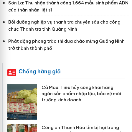
Sơn La: Thu nhận thành công 1.664 mẫu sinh phẩm ADN
của thân nhân liệt sĩ
Bồi dưỡng nghiệp vụ thanh tra chuyên sâu cho công
chức Thanh tra tỉnh Quảng Ninh
Phát động phong trào thi đua chào mừng Quảng Ninh
trở thành thành phố
Chống hàng giả
ng khai hàng
Khẩn trương xác minh, xử 
 lậu, bảo vệ môi
Slimaura Care x3 sử dụng 
giả mạo
ìm bị hại trong
Lào Cai xử lý 83 vụ vi phạ