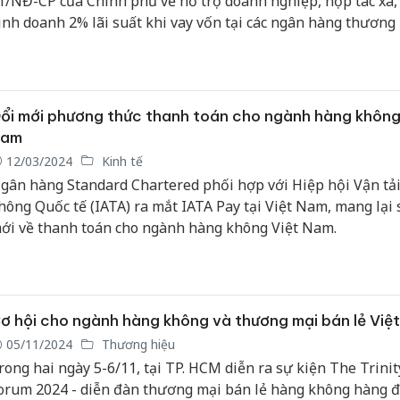
1/NĐ-CP của Chính phủ về hỗ trợ doanh nghiệp, hợp tác xã,
inh doanh 2% lãi suất khi vay vốn tại các ngân hàng thương 
gân hàng Nhà nước tổ chức.
ổi mới phương thức thanh toán cho ngành hàng không
am
12/03/2024
Kinh tế
gân hàng Standard Chartered phối hợp với Hiệp hội Vận tả
hông Quốc tế (IATA) ra mắt IATA Pay tại Việt Nam, mang lại 
ới về thanh toán cho ngành hàng không Việt Nam.
ơ hội cho ngành hàng không và thương mại bán lẻ Việ
05/11/2024
Thương hiệu
rong hai ngày 5-6/11, tại TP. HCM diễn ra sự kiện The Trinit
orum 2024 - diễn đàn thương mại bán lẻ hàng không hàng đ