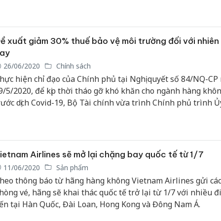
ề xuất giảm 30% thuế bảo vệ môi trường đối với nhiên 
ay
26/06/2020
Chính sách
hực hiện chỉ đạo của Chính phủ tại Nghị quyết số 84/NQ-CP
9/5/2020, để kịp thời tháo gỡ khó khăn cho ngành hàng khô
rước dịch Covid-19, Bộ Tài chính vừa trình Chính phủ trình 
hường vụ Quốc hội giảm 30% mức thuế bảo vệ môi trường đ
hiên liệu bay.
ietnam Airlines sẽ mở lại chặng bay quốc tế từ 1/7
11/06/2020
Sản phẩm
heo thông báo từ hãng hàng không Vietnam Airlines gửi các 
hòng vé, hãng sẽ khai thác quốc tế trở lại từ 1/7 với nhiều 
ến tại Hàn Quốc, Đài Loan, Hong Kong và Đông Nam Á.