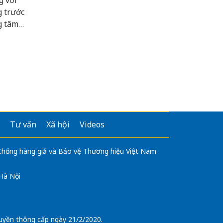
g với
g trước
g tâm
hiều
 Việt
g khu
Tư vấn
Xã hội
Videos
 Chống hàng giả và Bảo vệ Thương hiệu Việt Nam
 Hà Nội
uyền thông cấp ngày 21/2/2020.