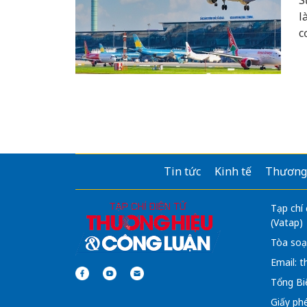
S
l
c
t
h
N
v
Tin tức
Kinh tế
Thương
Tạp chí
(Vatap)
Tòa soạ
Email:
t
Tổng Bi
Giấy ph