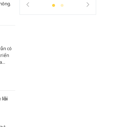
hông.
ẫn có
triển
a
 lãi