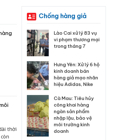
Chống hàng giả
 hàng
 Thanh Hóa
Lào Cai xử lý 83 vụ
Công
i trong vụ
vi phạm thương mại
tìm b
uất, buôn
trong tháng 7
án sả
sào giả
bán y
Hưng Yên: Xử lý 6 hộ
a: Tìm bị
Than
kinh doanh bán
g vụ án
hại t
hàng giả mạo nhãn
 bình sữa
buôn
hiệu Adidas, Nike
giả
Moyu
Cà Mau: Tiêu hủy
: Đối tượng
An Gi
 môi
công khai hàng
 đường dây
chủ 
ngàn sản phẩm
 giả tại
bán h
nhập lậu, bảo vệ
c ra đầu
Phú 
môi trường kinh
thú
ài thời
doanh
 còn