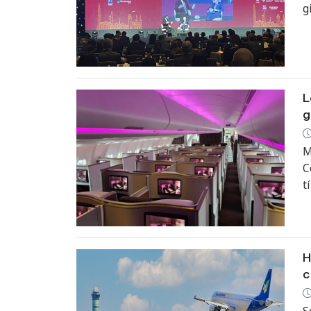
g
t
s
m
L
g
M
C
t
b
g
g
g
H
c