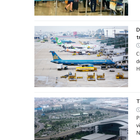
D
t
C
d
H
d
l
T
P
v
N