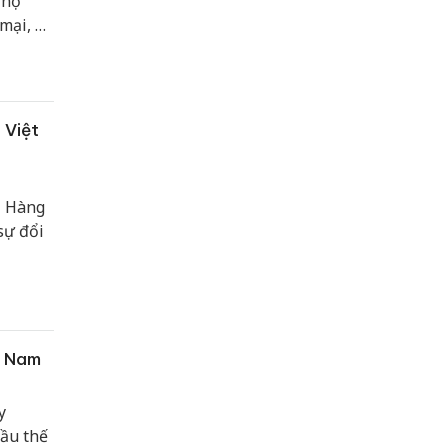
 hộ
mại, do
 Việt
i Hàng
sự đổi
t Nam
y
ầu thế