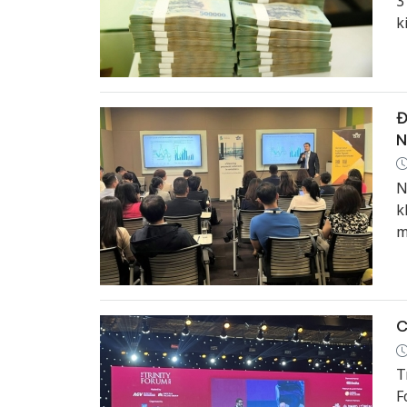
3
k
N
Đ
N
N
k
m
C
T
F