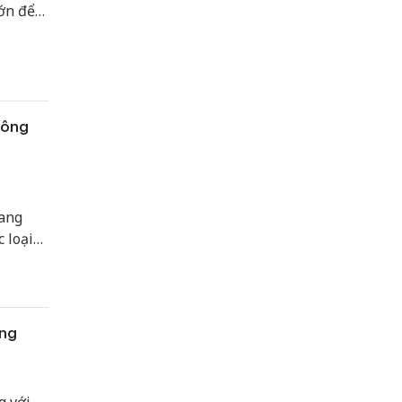
lớn để
à mua
ương
hông
ang
 loại
hương
 thể
 phải
ung