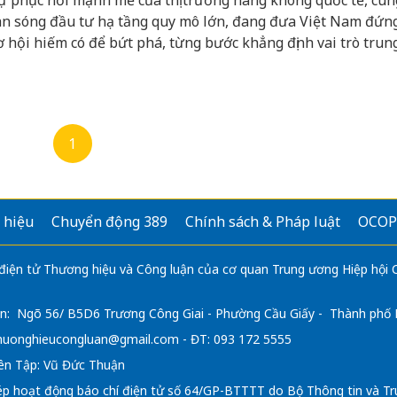
ự phục hồi mạnh mẽ của thị trường hàng không quốc tế, cùn
àn sóng đầu tư hạ tầng quy mô lớn, đang đưa Việt Nam đứn
ơ hội hiếm có để bứt phá, từng bước khẳng định vai trò trun
rung chuyển hàng không của khu vực. Theo nhận định của n
ãng bay quốc tế, nếu tận dụng tốt giai đoạn “vàng” hiện nay,
am hoàn toàn có thể nâng tầm vị thế trên bản đồ hàng khôn
ực và thế giới.
1
 hiệu
Chuyển động 389
Chính sách & Pháp luật
OCOP
 điện tử Thương hiệu và Công luận của cơ quan Trung ương Hiệp hội
n: Ngõ 56/ B5D6 Trương Công Giai - Phường Cầu Giấy - Thành phố
huonghieucongluan@gmail.com
- ĐT: 093 172 5555
ên Tập: Vũ Đức Thuận
ép hoạt động báo chí điện tử số 64/GP-BTTTT do Bộ Thông tin và Tr