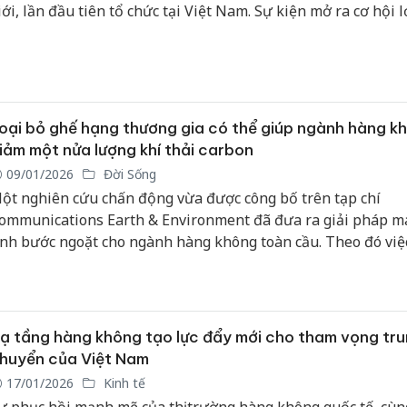
iới, lần đầu tiên tổ chức tại Việt Nam. Sự kiện mở ra cơ hội 
rao đổi kinh nghiệm phát triển ngành hàng không, du lịch v
ắm, đồng thời giới thiệu, quảng bá, và thu hút về đầu tư th
ại du lịch cho TP. HCM nói riêng, Việt Nam nói chung.
oại bỏ ghế hạng thương gia có thể giúp ngành hàng k
iảm một nửa lượng khí thải carbon
09/01/2026
Đời Sống
ột nghiên cứu chấn động vừa được công bố trên tạp chí
ommunications Earth & Environment đã đưa ra giải pháp m
ính bước ngoặt cho ngành hàng không toàn cầu. Theo đó việc
ỏ hoàn toàn các khoang ghế hạng sang như hạng nhất và t
ia kết hợp với việc tối ưu hóa tỷ lệ lấp đầy ghế phổ thông có
iúp cắt giảm tới một nửa lượng phát thải CO2 mà không cần
iảm số lượng chuyến bay thực tế.
ạ tầng hàng không tạo lực đẩy mới cho tham vọng tr
huyển của Việt Nam
17/01/2026
Kinh tế