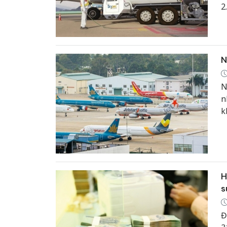
2
N
N
n
k
C
H
s
Đ