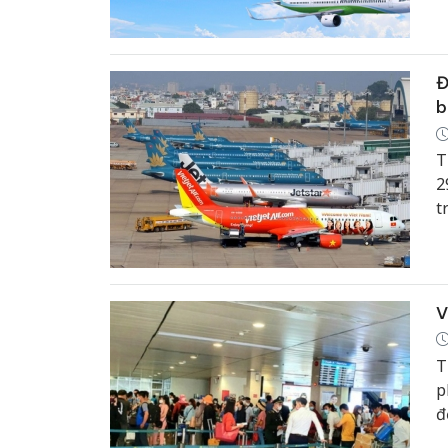
Đ
b
T
2
t
T
n
V
T
p
đ