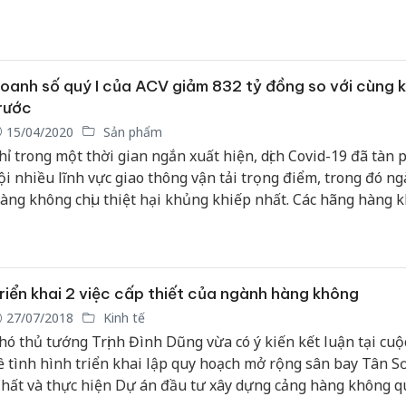
oanh số quý I của ACV giảm 832 tỷ đồng so với cùng 
rước
15/04/2020
Sản phẩm
hỉ trong một thời gian ngắn xuất hiện, dịch Covid-19 đã tàn 
ội nhiều lĩnh vực giao thông vận tải trọng điểm, trong đó n
àng không chịu thiệt hại khủng khiếp nhất. Các hãng hàng 
oanh nghiệp mặt đất, dịch vụ… tất cả đều liêu xiêu, đời sống
ao động bị ảnh hưởng nặng nề.
riển khai 2 việc cấp thiết của ngành hàng không
27/07/2018
Kinh tế
hó thủ tướng Trịnh Đình Dũng vừa có ý kiến kết luận tại cu
ề tình hình triển khai lập quy hoạch mở rộng sân bay Tân S
hất và thực hiện Dự án đầu tư xây dựng cảng hàng không q