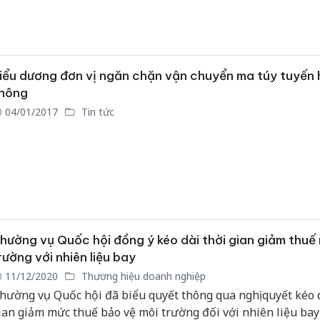
ong Thành.
iểu dương đơn vị ngăn chặn vận chuyển ma túy tuyến
Công an
tìm bị hạ
hông
án sản x
04/01/2017
Tin tức
bán yến 
Thanh Hó
hại tron
buôn bán
Moyuum 
An Giang
hường vụ Quốc hội đồng ý kéo dài thời gian giảm thuế
chủ mưu
rường với nhiên liệu bay
bán hàng
Phú Quố
11/12/2020
Thương hiệu doanh nghiệp
thú
hường vụ Quốc hội đã biểu quyết thông qua nghị quyết kéo d
ian giảm mức thuế bảo vệ môi trường đối với nhiên liệu bay