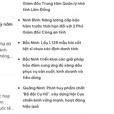
Giám đốc Trung tâm Quản lý nhà
tỉnh Lâm Đồng
Ninh Bình: Nâng lương cấp bậc
kỳ năm
hàm trước thời hạn đối với 2 Phó
Giám đốc Công an tỉnh
Bắc Ninh: Lấy 1.128 mẫu hài cốt
phá dữ
liệt sĩ chưa xác định danh tính
gành
không,
Bắc Ninh triển khai các giải pháp
 người
bảo đảm cung ứng đủ xăng dầu
phục vụ sản xuất, kinh doanh và
tiêu dùng
Quảng Ninh: Phát huy phẩm chất
"Bộ đội Cụ Hồ", xây dựng Hội Cựu
ộc họp
chiến binh vững mạnh, hoạt động
ơn
hiệu quả
uốc tế