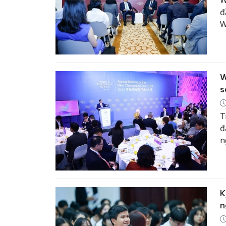
W
đ
W
T
W
s
T
đ
n
t
K
n