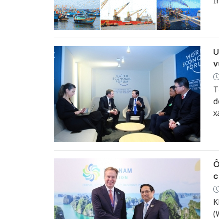
I
d
v
U
v
T
đ
x
Ô
c
K
(