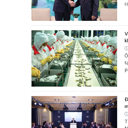
c
V
k
Ô
t
p
n
v
đ
Đ
m
T