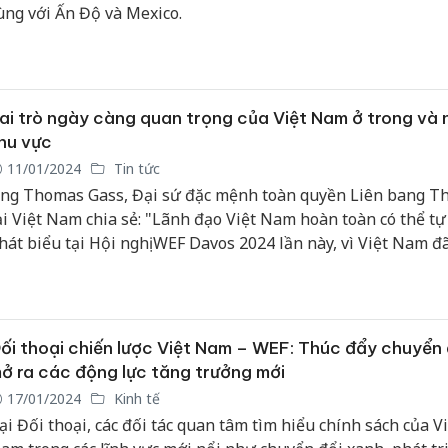
ùng với Ấn Độ và Mexico.
ai trò ngày càng quan trọng của Việt Nam ở trong và 
hu vực
11/01/2024
Tin tức
ng Thomas Gass, Đại sứ đặc mệnh toàn quyền Liên bang Th
ại Việt Nam chia sẻ: "Lãnh đạo Việt Nam hoàn toàn có thể tự 
hát biểu tại Hội nghị WEF Davos 2024 lần này, vì Việt Nam đã
hững đóng góp đáng kể trong việc giải quyết nhiều vấn đề t
à xứng đáng được cộng đồng quốc tế ghi nhận cho những nỗ
ó".
ối thoại chiến lược Việt Nam – WEF: Thúc đẩy chuyển 
ở ra các động lực tăng trưởng mới
17/01/2024
Kinh tế
ại Đối thoại, các đối tác quan tâm tìm hiểu chính sách của Vi