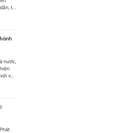
iển
ẫn, thị
thành
à nước,
 hiện
với vai
ển của
c
 Phát