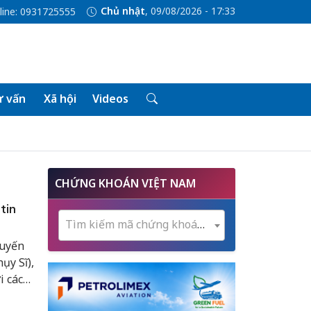
Chủ nhật
, 09/08/2026 - 17:33
line: 0931725555
 vấn
Xã hội
Videos
CHỨNG KHOÁN VIỆT NAM
tin
Tìm kiếm mã chứng khoán...
huyến
ụy Sĩ),
i các
và một