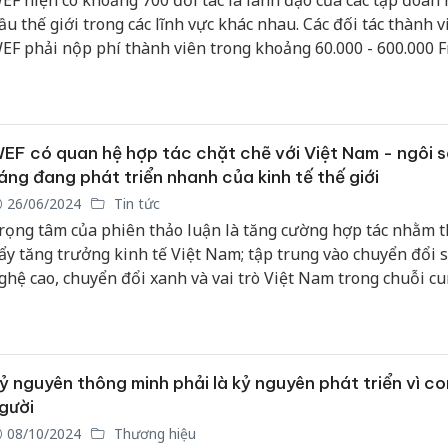
EF hiện có khoảng 700 đối tác là lãnh đạo của các tập đoàn
ầu thế giới trong các lĩnh vực khác nhau. Các đối tác thành v
EF phải nộp phí thành viên trong khoảng 60.000 - 600.000 F
hụy Sĩ tùy theo cấp độ khác nhau.
EF có quan hệ hợp tác chặt chẽ với Việt Nam - ngôi 
áng đang phát triển nhanh của kinh tế thế giới
26/06/2024
Tin tức
rọng tâm của phiên thảo luận là tăng cường hợp tác nhằm t
ẩy tăng trưởng kinh tế Việt Nam; tập trung vào chuyển đổi s
ghệ cao, chuyển đổi xanh và vai trò Việt Nam trong chuỗi c
oàn cầu.
ỷ nguyên thông minh phải là kỷ nguyên phát triển vì co
gười
08/10/2024
Thương hiệu