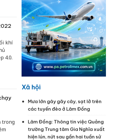
 2022
ổi khí
chủ
p 4.0.
Xã hội
 chạy
Mưa lớn gây gãy cây, sạt lở trên
các tuyến đèo ở Lâm Đồng
 trong
Lâm Đồng: Thông tin việc Quảng
iêm
trường Trung tâm Gia Nghĩa xuất
hiện lún, nứt sau gần hai tuần sử