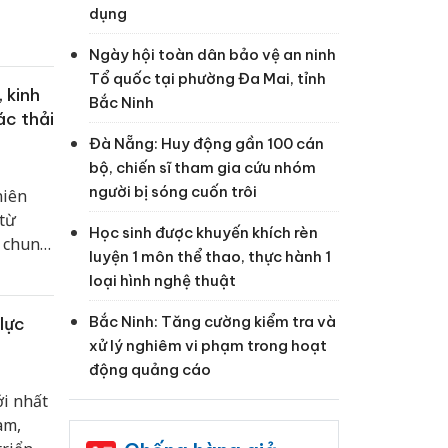
dụng
Ngày hội toàn dân bảo vệ an ninh
Tổ quốc tại phường Đa Mai, tỉnh
 kinh
Bắc Ninh
ác thải
Đà Nẵng: Huy động gần 100 cán
bộ, chiến sĩ tham gia cứu nhóm
người bị sóng cuốn trôi
niên
từ
Học sinh được khuyến khích rèn
c chung
luyện 1 môn thể thao, thực hành 1
loại hình nghệ thuật
Bắc Ninh: Tăng cường kiểm tra và
lực
xử lý nghiêm vi phạm trong hoạt
động quảng cáo
ới nhất
am,