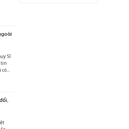
ngoài
ụy Sĩ
tin
 có
oàn cầu
 lực
đổi,
ệt