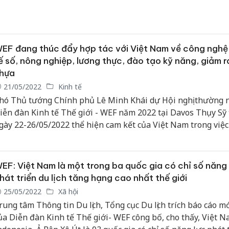
EF đang thúc đẩy hợp tác với Việt Nam về công nghệ,
ế số, nông nghiệp, lương thực, đào tạo kỹ năng, giảm r
hựa
21/05/2022
Kinh tế
hó Thủ tướng Chính phủ Lê Minh Khái dự Hội nghị thường 
iễn đàn Kinh tế Thế giới - WEF năm 2022 tại Davos Thụy Sỹ 
gày 22-26/05/2022 thể hiện cam kết của Việt Nam trong việ
ay cùng cộng đồng quốc tế giải quyết các vấn đề toàn cầu.
EF: Việt Nam là một trong ba quốc gia có chỉ số năng 
hát triển du lịch tăng hạng cao nhất thế giới
25/05/2022
Xã hội
rung tâm Thông tin Du lịch, Tổng cục Du lịch trích báo cáo m
ủa Diễn đàn Kinh tế Thế giới- WEF công bố, cho thấy, Việt N