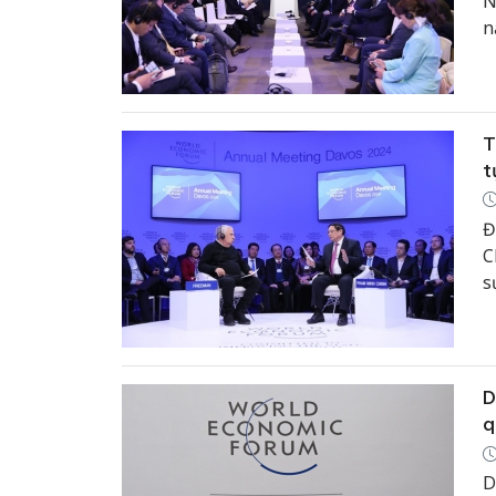
N
n
t
T
t
Đ
C
s
t
V
D
q
D