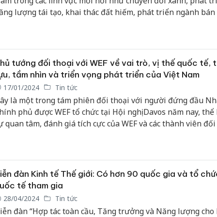
am trong các lĩnh vực mới nổi như chuyển đổi xanh, phát tr
ăng lượng tái tạo, khai thác đất hiếm, phát triển ngành bán d
rường tín chỉ carbon, triển khai Quy hoạch Điện VIII…
hủ tướng đối thoại với WEF về vai trò, vị thế quốc tế, 
ựu, tầm nhìn và triển vọng phát triển của Việt Nam
17/01/2024
Tin tức
ây là một trong tám phiên đối thoại với người đứng đầu Nh
hính phủ được WEF tổ chức tại Hội nghị Davos năm nay, thể
ự quan tâm, đánh giá tích cực của WEF và các thành viên đối 
rò, vị thế quốc tế, thành tựu, tầm nhìn và triển vọng phát tri
iệt Nam.
iễn đàn Kinh tế Thế giới: Có hơn 90 quốc gia và tổ chứ
uốc tế tham gia
28/04/2024
Tin tức
iễn đàn “Hợp tác toàn cầu, Tăng trưởng và Năng lượng cho