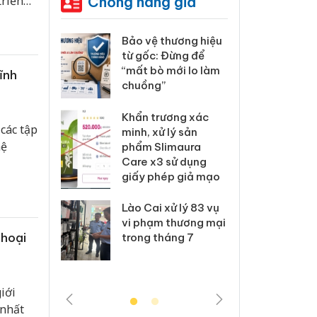
Chống hàng giả
triển
 bậc so
c.
: Xử lý 6 hộ
Bảo vệ thương hiệu
Hưng 
anh bán
từ gốc: Đừng để
kinh
ả mạo nhãn
“mất bò mới lo làm
hàng
ĩnh
das, Nike
chuồng”
hiệu 
 Tiêu hủy
Khẩn trương xác
Cà M
các tập
ai hàng
minh, xử lý sản
công
hệ
n phẩm
phẩm Slimaura
ngàn
, bảo vệ
Care x3 sử dụng
nhập 
ng kinh
giấy phép giả mạo
môi t
doan
Lào Cai xử lý 83 vụ
 Thanh Hóa
vi phạm thương mại
Công
thoại
i trong vụ
trong tháng 7
tìm b
uất, buôn
án sả
sào giả
bán y
iới
 nhất