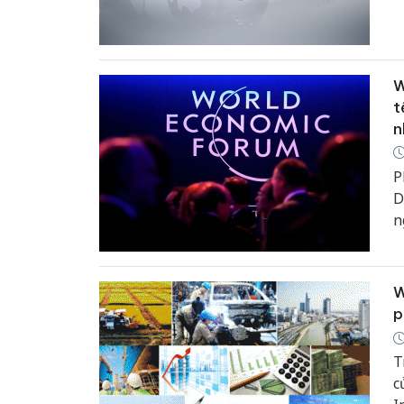
W
t
n
P
D
n
t
W
p
T
c