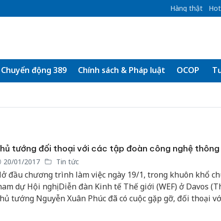
Hàng thật
Hot
Chuyển động 389
Chính sách & Pháp luật
OCOP
Tư
hủ tướng đối thoại với các tập đoàn công nghệ thông 
20/01/2017
Tin tức
ở đầu chương trình làm việc ngày 19/1, trong khuôn khổ c
ham dự Hội nghị Diễn đàn Kinh tế Thế giới (WEF) ở Davos (Th
hủ tướng Nguyễn Xuân Phúc đã có cuộc gặp gỡ, đối thoại vớ
ập đoàn thành viên WEF trong lĩnh vực công nghệ thông tin 