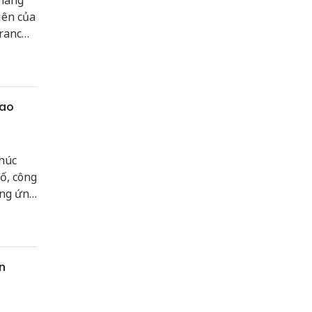
 hàng
iên của
ranc
sao
húc
ố, công
ung ứng
n