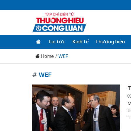
Tin tức
Kinh tế
Thương hiệu
Home
WEF
#
WEF
T
M
t
T
t