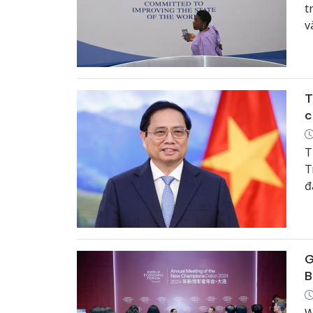
t
v
T
c
T
T
đ
C
v
G
B