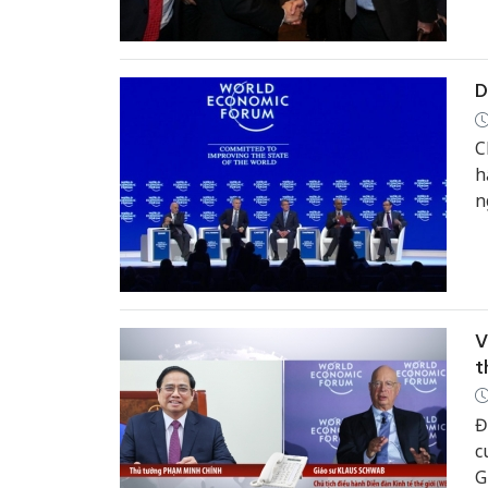
s
D
C
h
n
V
t
Đ
c
G