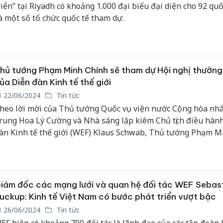
riển” tại Riyadh có khoảng 1.000 đại biểu đại diện cho 92 quố
à một số tổ chức quốc tế tham dự.
hủ tướng Phạm Minh Chính sẽ tham dự Hội nghị thường
ủa Diễn đàn Kinh tế thế giới
22/06/2024
Tin tức
heo lời mời của Thủ tướng Quốc vụ viện nước Cộng hòa nh
rung Hoa Lý Cường và Nhà sáng lập kiêm Chủ tịch điều hàn
àn Kinh tế thế giới (WEF) Klaus Schwab, Thủ tướng Phạm M
hính sẽ tham dự Diễn đàn Kinh tế thế giới tại thành phố Đạ
à làm việc tại Trung Quốc từ ngày 24-27/6.
iám đốc các mạng lưới và quan hệ đối tác WEF Sebas
uckup: Kinh tế Việt Nam có bước phát triển vượt bậc
26/06/2024
Tin tức