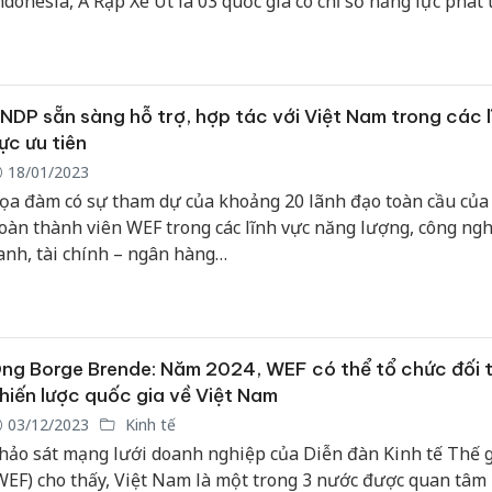
ndonesia, Ả Rập Xê Út là 03 quốc gia có chỉ số năng lực phát 
u lịch tăng hạng cao nhất thế giới. Trong đó, Việt Nam tăng 8
ới năm 2019, Indonesia tăng 12 bậc và Ả rập Xê út tăng 10 bậ
Hưng Yên
kinh do
hàng gi
NDP sẵn sàng hỗ trợ, hợp tác với Việt Nam trong các l
hiệu Adi
ực ưu tiên
18/01/2023
Cà Mau:
ọa đàm có sự tham dự của khoảng 20 lãnh đạo toàn cầu của 
công kh
oàn thành viên WEF trong các lĩnh vực năng lượng, công ng
ngàn sả
nhập lậu
anh, tài chính – ngân hàng…
môi trườ
doanh
Công an
ng Borge Brende: Năm 2024, WEF có thể tổ chức đối 
tìm bị hạ
án sản x
hiến lược quốc gia về Việt Nam
bán yến 
03/12/2023
Kinh tế
hảo sát mạng lưới doanh nghiệp của Diễn đàn Kinh tế Thế g
WEF) cho thấy, Việt Nam là một trong 3 nước được quan tâm