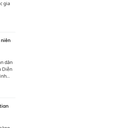
c gia
 niên
ân dân
h Diễn
inh
i Liên
tian