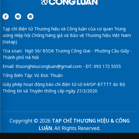
Tạp chí điện tử Thương hiệu và Công luận của cơ quan Trung
ương Hiệp hội Chống hàng giả và Bảo vệ Thương hiệu Việt Nam
(Vatap)
Tòa soạn: Ngõ 56/ B5D6 Trương Công Giai - Phường Cầu Giấy -
Thành phố Hà Nội
Email:
thuonghieucongluan@gmail.com
- ĐT: 093 172 5555
Tổng Biên Tập: Vũ Đức Thuận
Giấy phép hoạt động báo chí điện tử số 64/GP-BTTTT do Bộ
Thông tin và Truyền thông cấp ngày 21/2/2020.
Copyright © 2026
TẠP CHÍ THƯƠNG HIỆU & CÔNG
LUẬN
. All Rights Reserved.
Bản quyền thuộc Tạp chí Thương hiệu và Công luận. Cấm