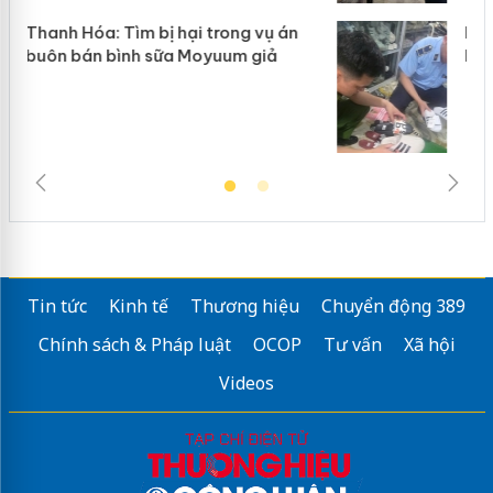
Hưng Yên: Xử lý 6 hộ kinh doanh bán
hàng giả mạo nhãn hiệu Adidas, Nike
Tin tức
Kinh tế
Thương hiệu
Chuyển động 389
Chính sách & Pháp luật
OCOP
Tư vấn
Xã hội
Videos