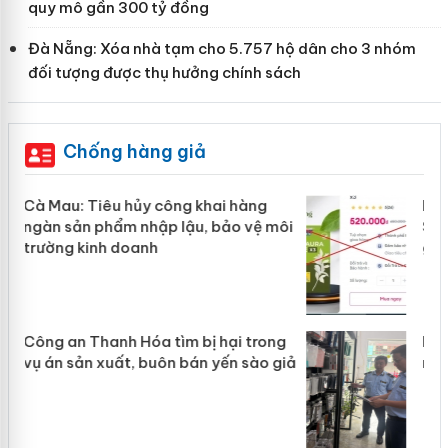
quy mô gần 300 tỷ đồng
Đà Nẵng: Xóa nhà tạm cho 5.757 hộ dân cho 3 nhóm
đối tượng được thụ hưởng chính sách
Chống hàng giả
Khẩn trương xác minh, xử lý sản phẩm
ôi
Slimaura Care x3 sử dụng giấy phép
giả mạo
g
Lào Cai xử lý 83 vụ vi phạm thương
iả
mại trong tháng 7