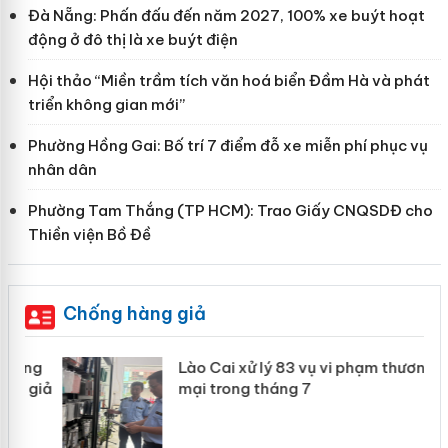
Đà Nẵng: Phấn đấu đến năm 2027, 100% xe buýt hoạt
động ở đô thị là xe buýt điện
Hội thảo “Miền trầm tích văn hoá biển Đầm Hà và phát
triển không gian mới”
Phường Hồng Gai: Bố trí 7 điểm đỗ xe miễn phí phục vụ
nhân dân
Phường Tam Thắng (TP HCM): Trao Giấy CNQSDĐ cho
Thiền viện Bồ Đề
Chống hàng giả
g
Lào Cai xử lý 83 vụ vi phạm thương
iả
mại trong tháng 7