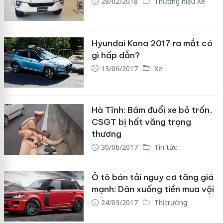
28/02/2018
Thương hiệu Xe
Hyundai Kona 2017 ra mắt có
gì hấp dẫn?
13/06/2017
Xe
Hà Tĩnh: Bám đuổi xe bỏ trốn,
CSGT bị hất văng trọng
thương
30/06/2017
Tin tức
Ô tô bán tải nguy cơ tăng giá
mạnh: Dân xuống tiền mua vội
24/03/2017
Thị trường