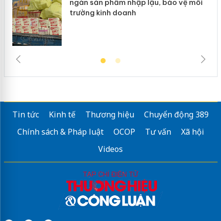
ngàn sản phẩm nhập lậu, bảo vệ môi
trường kinh doanh
Tin tức
Kinh tế
Thương hiệu
Chuyển động 389
Chính sách & Pháp luật
OCOP
Tư vấn
Xã hội
Videos