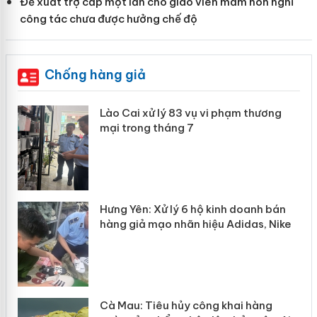
Đề xuất trợ cấp một lần cho giáo viên mầm non nghỉ
công tác chưa được hưởng chế độ
Chống hàng giả
 án
Lào Cai xử lý 83 vụ vi phạm thương
mại trong tháng 7
n
y
Hưng Yên: Xử lý 6 hộ kinh doanh bán
hàng giả mạo nhãn hiệu Adidas, Nike
Cà Mau: Tiêu hủy công khai hàng