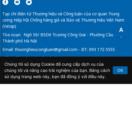
Tạp chí điện tử Thương hiệu và Công luận của cơ quan Trung
ương Hiệp hội Chống hàng giả và Bảo vệ Thương hiệu Việt Nam
(Vatap)
A
Tòa soạn: Ngõ 56/ B5D6 Trương Công Giai - Phường Cầu Giấy -
Thành phố Hà Nội
Email:
thuonghieucongluan@gmail.com
- ĐT: 093 172 5555
Tổng Biên Tập: Vũ Đức Thuận
Chúng tôi sử dụng Cookie để cung cấp dịch vụ của
Giấy phép hoạt động báo chí điện tử số 64/GP-BTTTT do Bộ
chúng tôi và nâng cao trải nghiệm của bạn. Bằng cách
OK
Thông tin và Truyền thông cấp ngày 21/2/2020.
sử dụng trang web này, bạn đã đồng ý với điều này.
Copyright © 2026
TẠP CHÍ THƯƠNG HIỆU & CÔNG
LUẬN
. All Rights Reserved.
Bản quyền thuộc Tạp chí Thương hiệu và Công luận. Cấm
sao chép dưới mọi hình thức nếu không có sự chấp thuận
bằng văn bản.