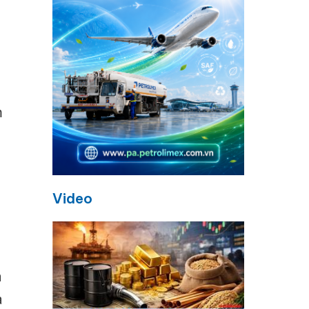
m
Video
à
à