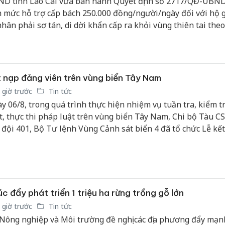
D tỉnh Lào Cai vừa ban hành Quyết định số 2717/QĐ-UBN
hại tron
h mức hỗ trợ cấp bách 250.000 đồng/người/ngày đối với hộ g
bán bìn
Moyuum
nhân phải sơ tán, di dời khẩn cấp ra khỏi vùng thiên tai the
h của cơ quan có thẩm quyền, nhằm bảo đảm an sinh xã hội 
An Gian
h đời sống người dân.
chủ mưu
bán hàng
 nạp đảng viên trên vùng biển Tây Nam
Quốc ra
 giờ trước
Tin tức
y 06/8, trong quá trình thực hiện nhiệm vụ tuần tra, kiểm t
t, thực thi pháp luật trên vùng biển Tây Nam, Chi bộ Tàu C
 đội 401, Bộ Tư lệnh Vùng Cảnh sát biển 4 đã tổ chức Lễ kế
g cho quần chúng ưu tú Nguyễn Văn Tuấn, Nhân viên Hàng 
c đẩy phát triển 1 triệu ha rừng trồng gỗ lớn
 giờ trước
Tin tức
Nông nghiệp và Môi trường đề nghị các địa phương đẩy mạn