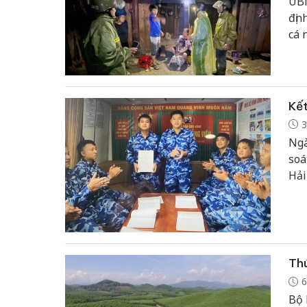
UBN
địn
cá 
địn
địn
Kết
3
Ngà
soá
Hải
Đản
Thú
6
Bộ 