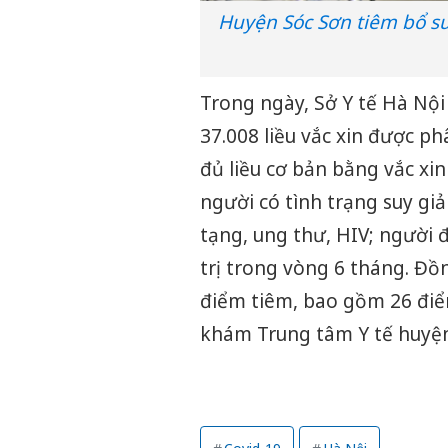
Huyện Sóc Sơn tiêm bổ su
Trong ngày, Sở Y tế Hà Nội
37.008 liều vắc xin được p
đủ liều cơ bản bằng vắc xi
người có tình trạng suy g
tạng, ung thư, HIV; người 
trị trong vòng 6 tháng. Đồ
điểm tiêm, bao gồm 26 điểm
khám Trung tâm Y tế huyện. 