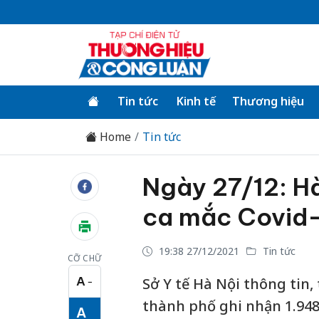
Tin tức
Kinh tế
Thương hiệu
Home
Tin tức
Ngày 27/12: H
ca mắc Covid
19:38 27/12/2021
Tin tức
CỠ CHỮ
A
Sở Y tế Hà Nội thông tin,
−
Cỡ chữ nhỏ
thành phố ghi nhận 1.948 
A