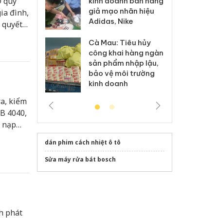
D quy
kinh doanh bán hàng
g vụ án buôn
hạ
giả mạo nhãn hiệu
ia đình,
h sữa
bá
Adidas, Nike
 giả
Mo
o quyết
và ổn
Cà Mau: Tiêu hủy
g: Đối tượng
An
công khai hàng ngàn
 đường dây
ch
sản phẩm nhập lậu,
 giả tại Phú
bá
bảo vệ môi trường
 đầu thú
Qu
kinh doanh
ra, kiểm
SB 4040,
t nạp
hải.
dán phim cách nhiệt ô tô
Sửa máy rửa bát bosch
h phát