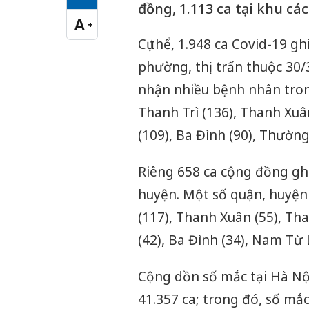
Cỡ chữ vừa
đồng, 1.113 ca tại khu các
A
+
Cỡ chữ lớn
Cụ thể, 1.948 ca Covid-19 g
phường, thị trấn thuộc 30/
nhận nhiều bệnh nhân tron
Thanh Trì (136), Thanh Xuân
(109), Ba Đình (90), Thường 
Riêng 658 ca cộng đồng ghi
huyện. Một số quận, huyện
(117), Thanh Xuân (55), Than
(42), Ba Đình (34), Nam Từ 
Cộng dồn số mắc tại Hà Nội
41.357 ca; trong đó, số mắ