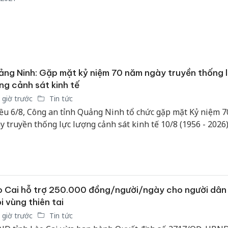
ng Ninh: Gặp mặt kỷ niệm 70 năm ngày truyền thống 
ng cảnh sát kinh tế
 giờ trước
Tin tức
ều 6/8, Công an tỉnh Quảng Ninh tổ chức gặp mặt Kỷ niệm 
y truyền thống lực lượng cảnh sát kinh tế 10/8 (1956 - 2026)
Công an
tìm bị h
án sản 
 Cai hỗ trợ 250.000 đồng/người/ngày cho người dân 
bán yến
i vùng thiên tai
 giờ trước
Tin tức
Thanh H