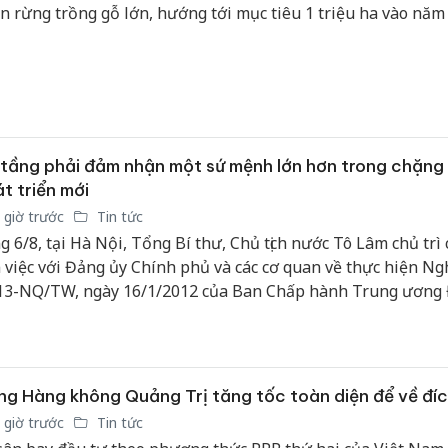
ển rừng trồng gỗ lớn, hướng tới mục tiêu 1 triệu ha vào năm
tầng phải đảm nhận một sứ mệnh lớn hơn trong chặng
t triển mới
 giờ trước
Tin tức
g 6/8, tại Hà Nội, Tổng Bí thư, Chủ tịch nước Tô Lâm chủ trì
 việc với Đảng ủy Chính phủ và các cơ quan về thực hiện Ngh
13-NQ/TW, ngày 16/1/2012 của Ban Chấp hành Trung ương
a XI về xây dựng kết cấu hạ tầng đồng bộ nhằm đưa nước t
 thành nước công nghiệp theo hướng hiện đại và Kết luận số
TW, ngày 23/2/2024 của Bộ Chính trị khóa XIII về tiếp tục th
ị quyết số 13-NQ/TW.
g Hàng không Quảng Trị tăng tốc toàn diện để về đí
 giờ trước
Tin tức