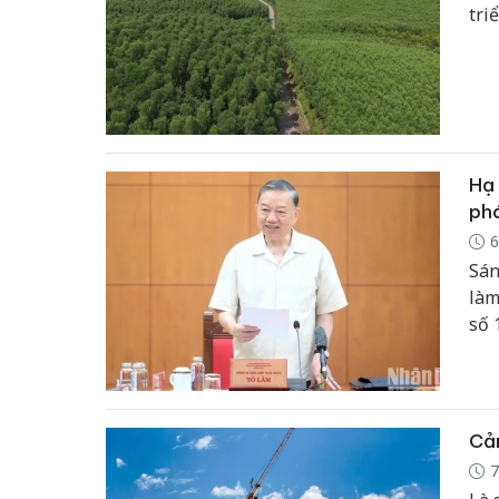
tri
Hạ 
phá
6
Sán
làm
số 
khó
trở
KL/
Ngh
Cản
7