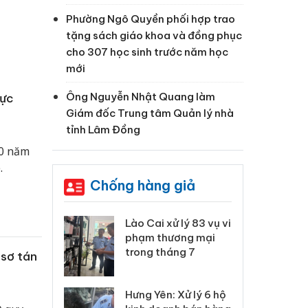
Phường Ngô Quyền phối hợp trao
tặng sách giáo khoa và đồng phục
cho 307 học sinh trước năm học
mới
Ông Nguyễn Nhật Quang làm
lực
Giám đốc Trung tâm Quản lý nhà
tỉnh Lâm Đồng
70 năm
.
Chống hàng giả
 Thanh Hóa
Lào Cai xử lý 83 vụ vi
Cô
ại trong vụ
phạm thương mại
tìm
xuất, buôn
trong tháng 7
án
sơ tán
 sào giả
bá
Hưng Yên: Xử lý 6 hộ
óa: Tìm bị
Th