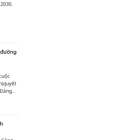
 2030.
 đường
 cuộc
ị quyết
 Đảng
a cơ bản
 72-
ực hiện
ch