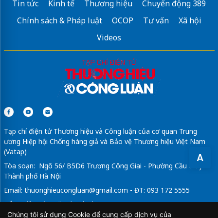
Tin tức
Kinh tế
Thương hiệu
Chuyển động 389
Chính sách & Pháp luật
OCOP
Tư vấn
Xã hội
Videos
Tạp chí điện tử Thương hiệu và Công luận của cơ quan Trung
ương Hiệp hội Chống hàng giả và Bảo vệ Thương hiệu Việt Nam
(Vatap)
A
Tòa soạn: Ngõ 56/ B5D6 Trương Công Giai - Phường Cầu Giấy -
Thành phố Hà Nội
Email:
thuonghieucongluan@gmail.com
- ĐT: 093 172 5555
Tổng Biên Tập: Vũ Đức Thuận
Chúng tôi sử dụng Cookie để cung cấp dịch vụ của