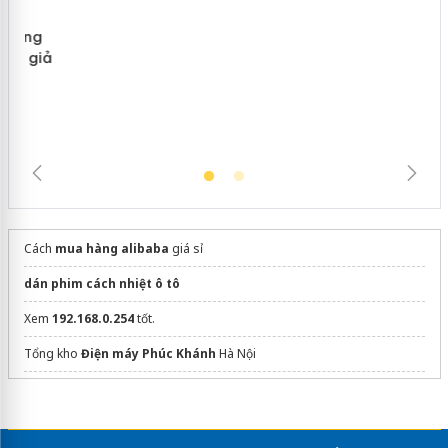
Lào Cai xử lý 83 vụ vi phạm thương
mại trong tháng 7
Cách
mua hàng alibaba
giá sỉ
dán phim cách nhiệt ô tô
Xem
192.168.0.254
tốt.
Tổng kho
Điện máy Phúc Khánh
Hà Nội
Sửa máy rửa bát bosch