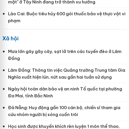
mặt" ở Tây Ninh đang trở thành xu hướng
Lào Cai: Buộc tiêu hủy 600 gói thuốc bảo vệ thực vật vi
phạm
Xã hội
Mưa lớn gây gãy cây, sạt lở trên các tuyến đèo ở Lâm
Đồng
Lâm Đồng: Thông tin việc Quảng trường Trung tâm Gia
Nghĩa xuất hiện lún, nứt sau gần hai tuần sử dụng
Ngày hội toàn dân bảo vệ an ninh Tổ quốc tại phường
Đa Mai, tỉnh Bắc Ninh
Đà Nẵng: Huy động gần 100 cán bộ, chiến sĩ tham gia
cứu nhóm người bị sóng cuốn trôi
Học sinh được khuyến khích rèn luyện 1 môn thể thao,