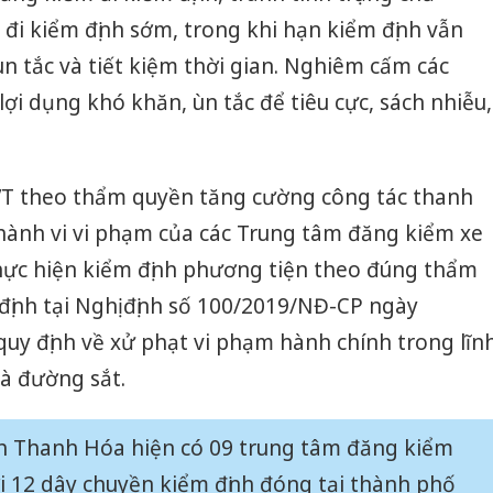
 đi kiểm định sớm, trong khi hạn kiểm định vẫn
n tắc và tiết kiệm thời gian. Nghiêm cấm các
lợi dụng khó khăn, ùn tắc để tiêu cực, sách nhiễu,
VT theo thẩm quyền tăng cường công tác thanh
 hành vi vi phạm của các Trung tâm đăng kiểm xe
thực hiện kiểm định phương tiện theo đúng thẩm
ịnh tại Nghị định số 100/2019/NĐ-CP ngày
uy định về xử phạt vi phạm hành chính trong lĩn
à đường sắt.
Cà Mau:
ỉnh Thanh Hóa hiện có 09 trung tâm đăng kiểm
công kh
ới 12 dây chuyền kiểm định đóng tại thành phố
sản phẩ