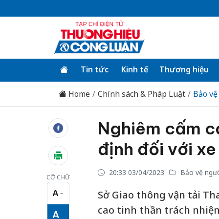
Tin tức
Kinh tế
Thương hiệu
Home
Chính sách & Pháp Luật
Bảo vệ
Nghiêm cấm cá
định đối với x
20:33 03/04/2023
Bảo vệ ngườ
CỠ CHỮ
A
Sở Giao thông vận tải T
−
Cỡ chữ nhỏ
cao tinh thần trách nhiệm
A