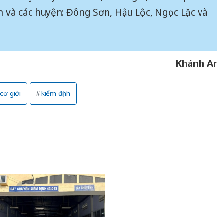
bảo vệ 
n và các huyện: Đông Sơn, Hậu Lộc, Ngọc Lặc và
kinh do
Công an
tìm bị h
án sản 
Khánh A
bán yến
Thanh H
cơ giới
kiểm định
hại tron
bán bìn
Moyuum