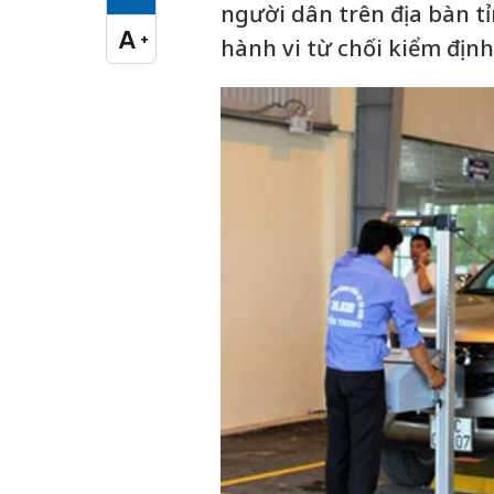
Cỡ chữ vừa
người dân trên địa bàn t
A
+
hành vi từ chối kiểm định 
Cỡ chữ lớn