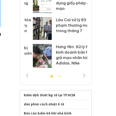
môi trường
dụng giấy phép giả
bả
anh
mạo
ki
 Thanh Hóa
Lào Cai xử lý 83 vụ vi
Cô
ại trong vụ
phạm thương mại
tìm
xuất, buôn
trong tháng 7
án
n
 sào giả
bá
Hưng Yên: Xử lý 6 hộ
óa: Tìm bị
Th
kinh doanh bán hàng
g vụ án buôn
hạ
giả mạo nhãn hiệu
h sữa
bá
Adidas, Nike
 giả
Mo
Kiểm định thiết bị y tế tại TP.HCM
dán phim cách nhiệt ô tô
Báo cáo kiểm kê khí nhà kính