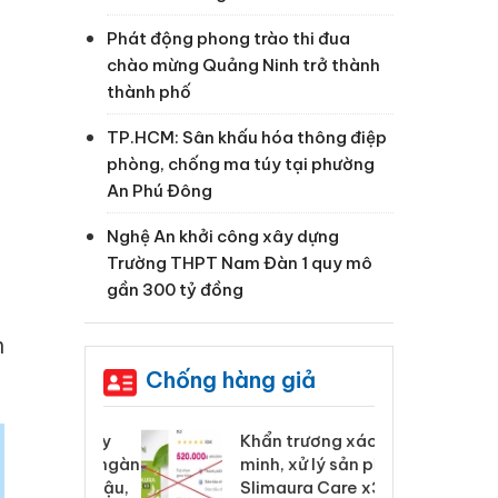
Phát động phong trào thi đua
chào mừng Quảng Ninh trở thành
thành phố
TP.HCM: Sân khấu hóa thông điệp
phòng, chống ma túy tại phường
An Phú Đông
Nghệ An khởi công xây dựng
Trường THPT Nam Đàn 1 quy mô
gần 300 tỷ đồng
h
Chống hàng giả
 Tiêu hủy
Khẩn trương xác
Cà
ai hàng ngàn
minh, xử lý sản phẩm
cô
m nhập lậu,
Slimaura Care x3 sử
sả