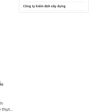
Công ty kiểm định xây dựng
Sửa máy rửa bát bosch
đăng ký
FDA Thực phẩm
ẩu
nh
ề thực