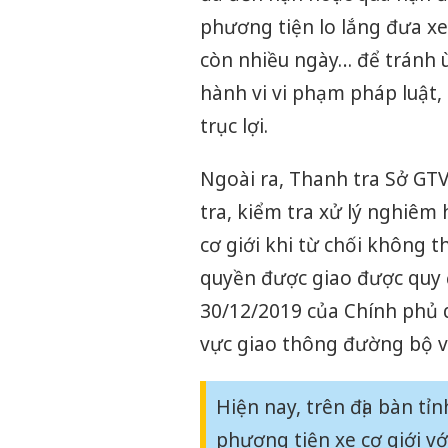
phương tiện lo lắng đưa xe
còn nhiều ngày… để tránh ù
hành vi vi phạm pháp luật, 
trục lợi.
Ngoài ra, Thanh tra Sở GT
tra, kiểm tra xử lý nghiêm
cơ giới khi từ chối không 
quyền được giao được quy đ
30/12/2019 của Chính phủ q
vực giao thông đường bộ v
Hiện nay, trên địa bàn t
phương tiện xe cơ giới v