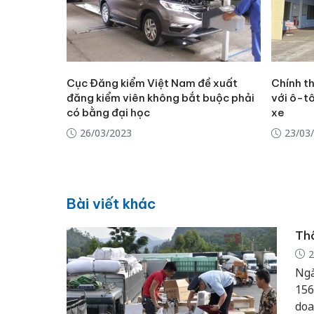
Cục Đăng kiểm Việt Nam đề xuất
Chính t
đăng kiểm viên không bắt buộc phải
với ô-tô
có bằng đại học
xe
26/03/2023
23/03
Bài viết khác
Thô
2
Ngà
156
doa