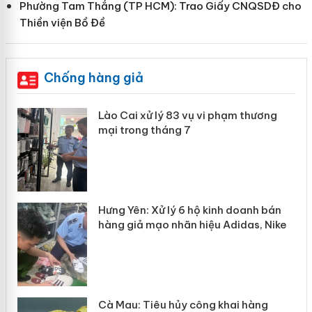
Phường Tam Thắng (TP HCM): Trao Giấy CNQSDĐ cho
Thiền viện Bồ Đề
Chống hàng giả
 án
Lào Cai xử lý 83 vụ vi phạm thương
mại trong tháng 7
n
y
Hưng Yên: Xử lý 6 hộ kinh doanh bán
hàng giả mạo nhãn hiệu Adidas, Nike
Cà Mau: Tiêu hủy công khai hàng