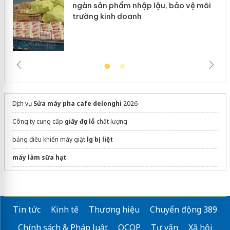
ngàn sản phẩm nhập lậu, bảo vệ môi
trường kinh doanh
Dịch vụ
Sửa máy pha cafe delonghi
2026
Công ty cung cấp
giấy đục lỗ
chất lượng
bảng điều khiển máy giặt
lg bị liệt
máy làm sữa hạt
mẫu menu nhà hàng đẹp
Công Ty TNHH Quốc Tế BiNa Việt Nam
https://bina.com.vn/
Tin tức
Kinh tế
Thương hiệu
Chuyển động 389
dán phim cách nhiệt ô tô
Chính sách & Pháp luật
OCOP
Tư vấn
Xã hội
Máy bơm nước ngưng điều hoà