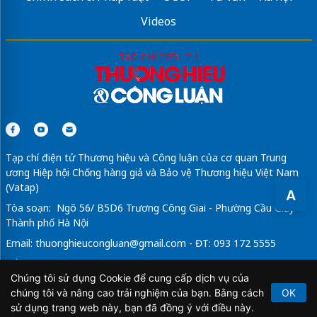
Videos
bếp từ bosch
nước giặt giữ màu quần áo
Sửa máy rửa bát bosch
Tạp chí điện tử Thương hiệu và Công luận của cơ quan Trung
ương Hiệp hội Chống hàng giả và Bảo vệ Thương hiệu Việt Nam
(Vatap)
A
Tòa soạn: Ngõ 56/ B5D6 Trương Công Giai - Phường Cầu Giấy -
Thành phố Hà Nội
Email:
thuonghieucongluan@gmail.com
- ĐT: 093 172 5555
Tổng Biên Tập: Vũ Đức Thuận
Chúng tôi sử dụng Cookie để cung cấp dịch vụ của
Giấy phép hoạt động báo chí điện tử số 64/GP-BTTTT do Bộ
chúng tôi và nâng cao trải nghiệm của bạn. Bằng cách
OK
Thông tin và Truyền thông cấp ngày 21/2/2020.
sử dụng trang web này, bạn đã đồng ý với điều này.