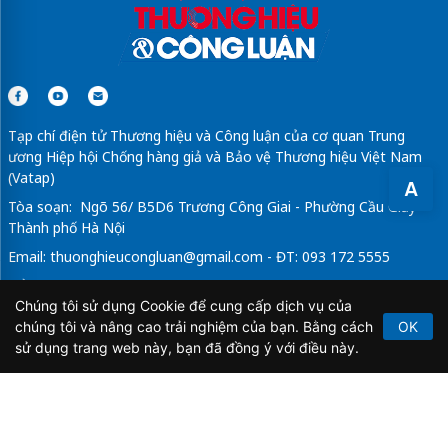
Tạp chí điện tử Thương hiệu và Công luận của cơ quan Trung
ương Hiệp hội Chống hàng giả và Bảo vệ Thương hiệu Việt Nam
(Vatap)
A
Tòa soạn: Ngõ 56/ B5D6 Trương Công Giai - Phường Cầu Giấy -
Thành phố Hà Nội
Email:
thuonghieucongluan@gmail.com
- ĐT: 093 172 5555
Tổng Biên Tập: Vũ Đức Thuận
Chúng tôi sử dụng Cookie để cung cấp dịch vụ của
Giấy phép hoạt động báo chí điện tử số 64/GP-BTTTT do Bộ
chúng tôi và nâng cao trải nghiệm của bạn. Bằng cách
OK
Thông tin và Truyền thông cấp ngày 21/2/2020.
sử dụng trang web này, bạn đã đồng ý với điều này.
Copyright © 2026
TẠP CHÍ THƯƠNG HIỆU & CÔNG