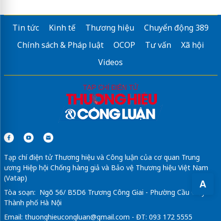
Tin tức
Kinh tế
Thương hiệu
Chuyển động 389
Chính sách & Pháp luật
OCOP
Tư vấn
Xã hội
Videos
Tạp chí điện tử Thương hiệu và Công luận của cơ quan Trung
ương Hiệp hội Chống hàng giả và Bảo vệ Thương hiệu Việt Nam
(Vatap)
A
Tòa soạn: Ngõ 56/ B5D6 Trương Công Giai - Phường Cầu Giấy -
Thành phố Hà Nội
Email:
thuonghieucongluan@gmail.com
- ĐT: 093 172 5555