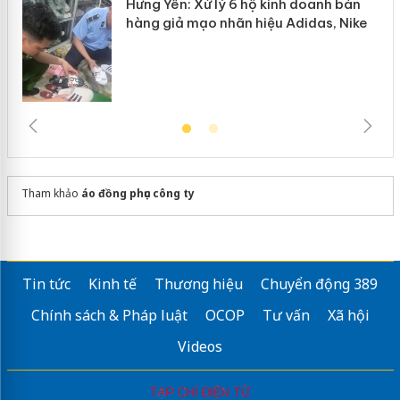
Hưng Yên: Xử lý 6 hộ kinh doanh bán
hàng giả mạo nhãn hiệu Adidas, Nike
Tham khảo
áo đồng phục công ty
Tin tức
Kinh tế
Thương hiệu
Chuyển động 389
Chính sách & Pháp luật
OCOP
Tư vấn
Xã hội
Videos