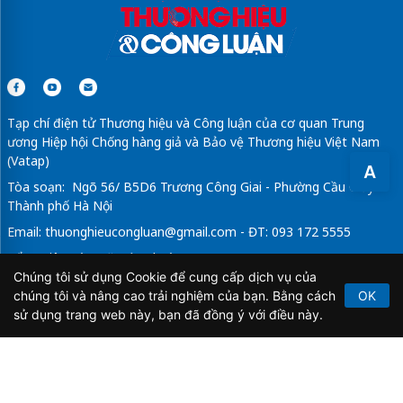
Tạp chí điện tử Thương hiệu và Công luận của cơ quan Trung
ương Hiệp hội Chống hàng giả và Bảo vệ Thương hiệu Việt Nam
(Vatap)
A
Tòa soạn: Ngõ 56/ B5D6 Trương Công Giai - Phường Cầu Giấy -
Thành phố Hà Nội
Email:
thuonghieucongluan@gmail.com
- ĐT: 093 172 5555
Tổng Biên Tập: Vũ Đức Thuận
Chúng tôi sử dụng Cookie để cung cấp dịch vụ của
Giấy phép hoạt động báo chí điện tử số 64/GP-BTTTT do Bộ
chúng tôi và nâng cao trải nghiệm của bạn. Bằng cách
OK
Thông tin và Truyền thông cấp ngày 21/2/2020.
sử dụng trang web này, bạn đã đồng ý với điều này.
Copyright © 2026
TẠP CHÍ THƯƠNG HIỆU & CÔNG