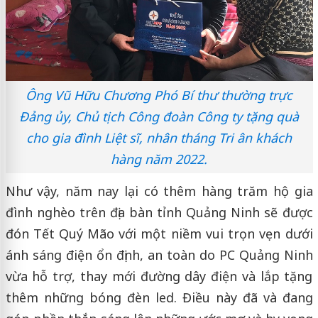
Ông Vũ Hữu Chương Phó Bí thư thường trực
Đảng ủy, Chủ tịch Công đoàn Công ty tặng quà
cho gia đình Liệt sĩ, nhân tháng Tri ân khách
hàng năm 2022.
Như vậy, năm nay lại có thêm hàng trăm hộ gia
đình nghèo trên địa bàn tỉnh Quảng Ninh sẽ được
đón Tết Quý Mão với một niềm vui trọn vẹn dưới
ánh sáng điện ổn định, an toàn do PC Quảng Ninh
vừa hỗ trợ, thay mới đường dây điện và lắp tặng
thêm những bóng đèn led. Điều này đã và đang