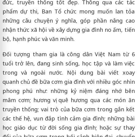
đức, truyền thống tốt đẹp. Thông qua các tác
phẩm dự thi, Ban Tổ chức mong muốn lan tỏa
những câu chuyện ý nghĩa, góp phần nâng cao
nhận thức xã hội về xây dựng gia đình no ấm, tiến
bộ, hạnh phúc và văn minh.
Đối tượng tham gia là công dân Việt Nam từ 6
tuổi trở lên, đang sinh sống, học tập và làm việc
trong và ngoài nước. Nội dung bài viết xoay
quanh chủ đề bữa cơm gia đình với nhiều góc nhìn
phong phú như: những kỷ niệm đáng nhớ bên
mâm cơm; hương vị quê hương qua các món ăn
truyền thống; vai trò của bữa cơm trong gắn kết
các thế hệ, vun đắp tình cảm gia đình; những bài
học giáo dục từ đời sống gia đình; hoặc sự thay
đổi của bữa cơm trong bối cảnh hiện đại, chuyển