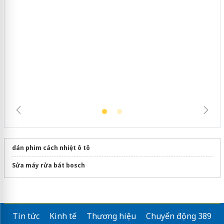
Cà Mau: Tiêu hủy công khai hàng
ngàn sản phẩm nhập lậu, bảo vệ môi
trường kinh doanh
dán phim cách nhiệt ô tô
Sửa máy rửa bát bosch
Tin tức
Kinh tế
Thương hiệu
Chuyển động 389