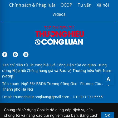
Chính sách & Pháp luật
OCOP
Tư vấn
Xã hội
Videos
Tạp chí điện tử Thương hiệu và Công luận của cơ quan Trung
ương Hiệp hội Chống hàng giả và Bảo vệ Thương hiệu Việt Nam
(Vatap)
A
Tòa soạn: Ngõ 56/ B5D6 Trương Công Giai - Phường Cầu Giấy -
Thành phố Hà Nội
Email:
thuonghieucongluan@gmail.com
- ĐT: 093 172 5555
Tổng Biên Tập: Vũ Đức Thuận
Chúng tôi sử dụng Cookie để cung cấp dịch vụ của
Giấy phép hoạt động báo chí điện tử số 64/GP-BTTTT do Bộ
chúng tôi và nâng cao trải nghiệm của bạn. Bằng cách
OK
Thông tin và Truyền thông cấp ngày 21/2/2020.