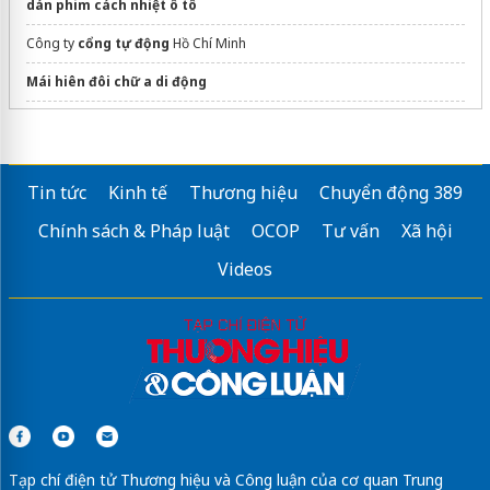
dán phim cách nhiệt ô tô
Công ty
cổng tự động
Hồ Chí Minh
Mái hiên đôi chữ a di động
Báo giá
cửa tự động Polaris
chuẩn Hàn Quốc
Công Ty
chuyển nhà trọn gói tphcm
chuyennhathanhtai giá rẻ
Tin tức
Kinh tế
Thương hiệu
Chuyển động 389
Địa điểm
sửa macbook tphcm
tphcm
Chính sách & Pháp luật
OCOP
Tư vấn
Xã hội
Sửa máy rửa bát bosch
Videos
Tạp chí điện tử Thương hiệu và Công luận của cơ quan Trung