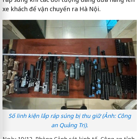
xe khách để vận chuyển ra Hà Nội.
Số linh kiện lắp ráp súng bị thu giữ (Ảnh: Công
an Quảng Trị).
Ngày 19/12, Phòng Cảnh sát kinh tế, Công an tỉnh