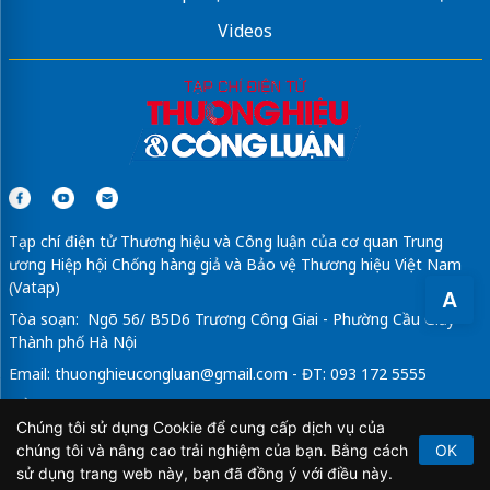
Videos
Tạp chí điện tử Thương hiệu và Công luận của cơ quan Trung
ương Hiệp hội Chống hàng giả và Bảo vệ Thương hiệu Việt Nam
(Vatap)
A
Tòa soạn: Ngõ 56/ B5D6 Trương Công Giai - Phường Cầu Giấy -
Thành phố Hà Nội
Email:
thuonghieucongluan@gmail.com
- ĐT: 093 172 5555
Tổng Biên Tập: Vũ Đức Thuận
Chúng tôi sử dụng Cookie để cung cấp dịch vụ của
Giấy phép hoạt động báo chí điện tử số 64/GP-BTTTT do Bộ
chúng tôi và nâng cao trải nghiệm của bạn. Bằng cách
OK
Thông tin và Truyền thông cấp ngày 21/2/2020.
sử dụng trang web này, bạn đã đồng ý với điều này.