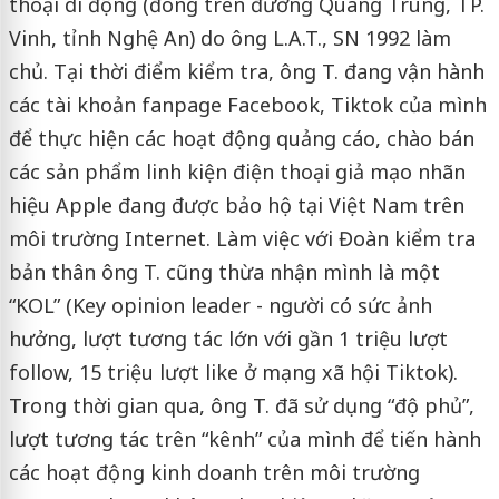
thoại di động (đóng trên đường Quang Trung, TP.
Vinh, tỉnh Nghệ An) do ông L.A.T., SN 1992 làm
chủ. Tại thời điểm kiểm tra, ông T. đang vận hành
các tài khoản fanpage Facebook, Tiktok của mình
để thực hiện các hoạt động quảng cáo, chào bán
các sản phẩm linh kiện điện thoại giả mạo nhãn
hiệu Apple đang được bảo hộ tại Việt Nam trên
môi trường Internet. Làm việc với Đoàn kiểm tra
bản thân ông T. cũng thừa nhận mình là một
“KOL” (Key opinion leader - người có sức ảnh
hưởng, lượt tương tác lớn với gần 1 triệu lượt
follow, 15 triệu lượt like ở mạng xã hội Tiktok).
Trong thời gian qua, ông T. đã sử dụng “độ phủ”,
lượt tương tác trên “kênh” của mình để tiến hành
các hoạt động kinh doanh trên môi trường