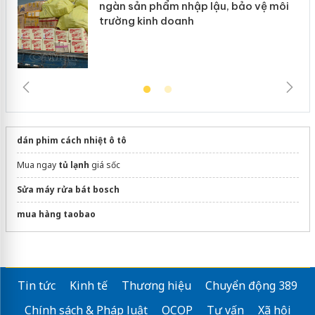
ngàn sản phẩm nhập lậu, bảo vệ môi
trường kinh doanh
dán phim cách nhiệt ô tô
Mua ngay
tủ lạnh
giá sốc
Sửa máy rửa bát bosch
mua hàng taobao
Tin tức
Kinh tế
Thương hiệu
Chuyển động 389
Chính sách & Pháp luật
OCOP
Tư vấn
Xã hội