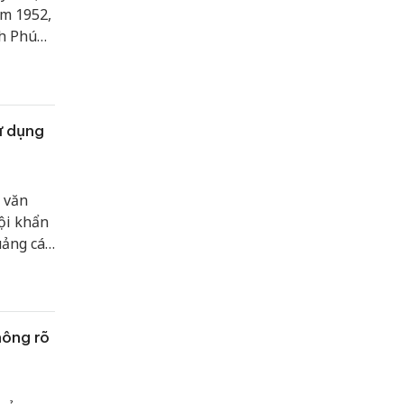
ăm 1952,
nh Phú
nh” theo
ử dụng
 văn
ội khẩn
uảng cáo
đưa ra
in cấp
hông rõ