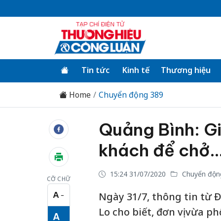
Tin tức
Kinh tế
Thương hiệu
Home
Chuyển động 389
Quảng Bình: Gi
khách để chở…
15:24 31/07/2020
Chuyển độn
CỠ CHỮ
A
Ngày 31/7, thông tin từ
−
Cỡ chữ nhỏ
Lo cho biết, đơn vị vừa p
A