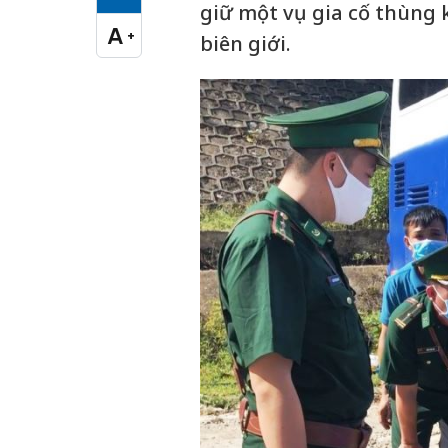
Cỡ chữ vừa
giữ một vụ gia cố thùng 
A
+
biên giới.
Cỡ chữ lớn