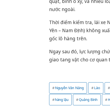
quạt, bình ô xy, và nhiều 
nước ngoài.
Thời điểm kiểm tra, lái xe
Yên – Nam Định) không xuấ
gốc lô hàng trên.
Ngay sau đó, lực lượng chứ
giao tang vật cho cơ quan 
Nguyễn Văn Năng
Lào
hàng lậu
Quảng Bình
H