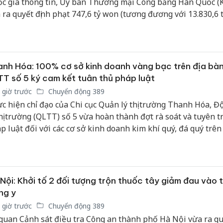
c gia thông tin, Ủy ban Thương mại Công bằng Hàn Quốc (
 ra quyết định phạt 747,6 tỷ won (tương đương với 13.830,6 
Thanh H
 với 4 doanh nghiệp sản xuất tinh bột do thông đồng ấn định
hại tron
bán bìn
 là mức phạt cao nhất từ trước đến nay của KFTC đối với mộ
Moyuum
 cartel.
nh Hóa: 100% cơ sở kinh doanh vàng bạc trên địa bàn
An Gian
T số 5 ký cam kết tuân thủ pháp luật
chủ mưu
bán hàng
 giờ trước
Chuyển động 389
Quốc ra
c hiện chỉ đạo của Chi cục Quản lý thị trường Thanh Hóa, Đ
thị trường (QLTT) số 5 vừa hoàn thành đợt rà soát và tuyên t
p luật đối với các cơ sở kinh doanh kim khí quý, đá quý trên 
m xây dựng một thị trường minh bạch và ổn định.
Nội: Khởi tố 2 đối tượng trộn thuốc tây giảm đau vào 
ng y
 giờ trước
Chuyển động 389
quan Cảnh sát điều tra Công an thành phố Hà Nội vừa ra qu