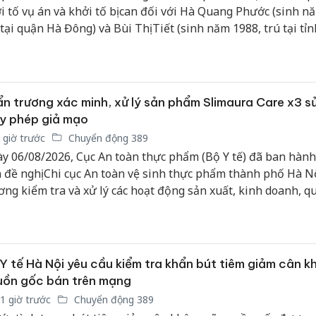
i tố vụ án và khởi tố bị can đối với Hà Quang Phước (sinh n
 tại quận Hà Đông) và Bùi Thị Tiết (sinh năm 1988, trú tại tỉ
) về hành vi “Sản xuất, buôn bán hàng giả là thuốc chữa bệ
 định tại khoản 1 Điều 194 Bộ luật Hình sự.
n trương xác minh, xử lý sản phẩm Slimaura Care x3 s
y phép giả mạo
 giờ trước
Chuyển động 389
y 06/08/2026, Cục An toàn thực phẩm (Bộ Y tế) đã ban hành
 đề nghị Chi cục An toàn vệ sinh thực phẩm thành phố Hà N
ơng kiểm tra và xử lý các hoạt động sản xuất, kinh doanh, q
n quan đến sản phẩm Slimaura Care x3. Động thái này được 
 khi cơ quan chức năng phát hiện sản phẩm sử dụng thông t
p không có thực trên cơ sở dữ liệu quản lý.
Y tế Hà Nội yêu cầu kiểm tra khẩn bút tiêm giảm cân k
uồn gốc bán trên mạng
1 giờ trước
Chuyển động 389