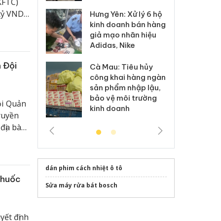
KFTC)
tỷ VND)
Hưng Yên: Xử lý 6 hộ
óa: Tìm bị
Th
kinh doanh bán hàng
 giá.
g vụ án buôn
hạ
giả mạo nhãn hiệu
h sữa
bá
t vụ
Adidas, Nike
 giả
Mo
 Đội
Cà Mau: Tiêu hủy
g: Đối tượng
An
công khai hàng ngàn
 đường dây
ch
sản phẩm nhập lậu,
 giả tại Phú
bá
bảo vệ môi trường
 đầu thú
Qu
ội Quản
kinh doanh
ruyền
địa bàn,
dán phim cách nhiệt ô tô
thuốc
Sửa máy rửa bát bosch
yết định