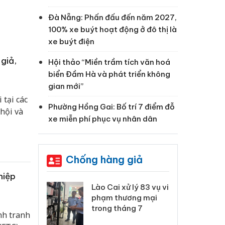
Đà Nẵng: Phấn đấu đến năm 2027,
100% xe buýt hoạt động ở đô thị là
xe buýt điện
giả,
Hội thảo “Miền trầm tích văn hoá
biển Đầm Hà và phát triển không
gian mới”
 tại các
Phường Hồng Gai: Bố trí 7 điểm đỗ
hội và
xe miễn phí phục vụ nhân dân
Chống hàng giả
hiệp
 Thanh Hóa
Lào Cai xử lý 83 vụ vi
Cô
ại trong vụ
phạm thương mại
tìm
xuất, buôn
trong tháng 7
án
nh tranh
 sào giả
bá