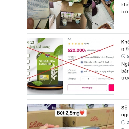
khở
trú
Thọ
quy
Khẩ
giấ
6
Ngà
bản
trư
liê
sau
phé
Sở 
ng
2