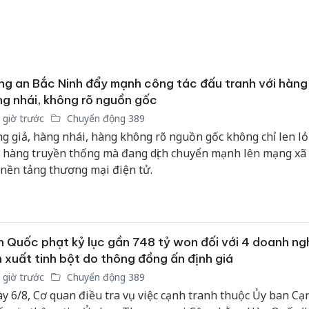
g an Bắc Ninh đẩy mạnh công tác đấu tranh với hàng 
g nhái, không rõ nguồn gốc
 giờ trước
Chuyển động 389
g giả, hàng nhái, hàng không rõ nguồn gốc không chỉ len lỏi
 hàng truyền thống mà đang dịch chuyển mạnh lên mạng xã 
 nền tảng thương mại điện tử.
 Quốc phạt kỷ lục gần 748 tỷ won đối với 4 doanh ng
Công an
 xuất tinh bột do thông đồng ấn định giá
tìm bị h
 giờ trước
Chuyển động 389
án sản 
y 6/8, Cơ quan điều tra vụ việc cạnh tranh thuộc Ủy ban Cạ
bán yến