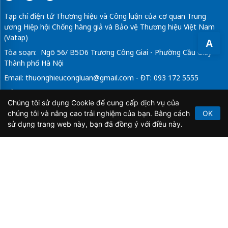
Tạp chí điện tử Thương hiệu và Công luận của cơ quan Trung
ương Hiệp hội Chống hàng giả và Bảo vệ Thương hiệu Việt Nam
(Vatap)
A
Tòa soạn: Ngõ 56/ B5D6 Trương Công Giai - Phường Cầu Giấy -
Thành phố Hà Nội
Email:
thuonghieucongluan@gmail.com
- ĐT: 093 172 5555
Tổng Biên Tập: Vũ Đức Thuận
Chúng tôi sử dụng Cookie để cung cấp dịch vụ của
Giấy phép hoạt động báo chí điện tử số 64/GP-BTTTT do Bộ
chúng tôi và nâng cao trải nghiệm của bạn. Bằng cách
OK
Thông tin và Truyền thông cấp ngày 21/2/2020.
sử dụng trang web này, bạn đã đồng ý với điều này.
Copyright © 2026
TẠP CHÍ THƯƠNG HIỆU & CÔNG
LUẬN
. All Rights Reserved.
Bản quyền thuộc Tạp chí Thương hiệu và Công luận. Cấm
sao chép dưới mọi hình thức nếu không có sự chấp thuận
bằng văn bản.