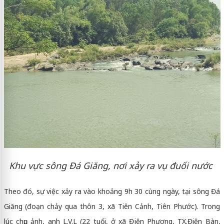
Khu vực sông Đá Giăng, nơi xảy ra vụ đuối nước
Theo đó, sự việc xảy ra vào khoảng 9h 30 cùng ngày, tại sông Đá
Giăng (đoạn chảy qua thôn 3, xã Tiên Cảnh, Tiên Phước). Trong
lúc chụp ảnh, anh L.V.L (22 tuổi, ở xã Điện Phương, TX.Điện Bàn,