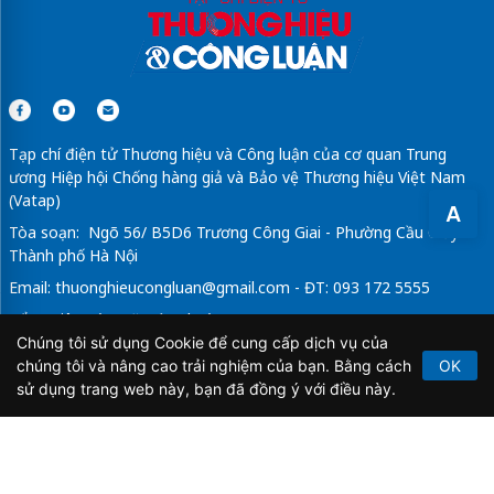
Tạp chí điện tử Thương hiệu và Công luận của cơ quan Trung
ương Hiệp hội Chống hàng giả và Bảo vệ Thương hiệu Việt Nam
(Vatap)
A
Tòa soạn: Ngõ 56/ B5D6 Trương Công Giai - Phường Cầu Giấy -
Thành phố Hà Nội
Email:
thuonghieucongluan@gmail.com
- ĐT: 093 172 5555
Tổng Biên Tập: Vũ Đức Thuận
Chúng tôi sử dụng Cookie để cung cấp dịch vụ của
Giấy phép hoạt động báo chí điện tử số 64/GP-BTTTT do Bộ
chúng tôi và nâng cao trải nghiệm của bạn. Bằng cách
OK
Thông tin và Truyền thông cấp ngày 21/2/2020.
sử dụng trang web này, bạn đã đồng ý với điều này.
Copyright © 2026
TẠP CHÍ THƯƠNG HIỆU & CÔNG