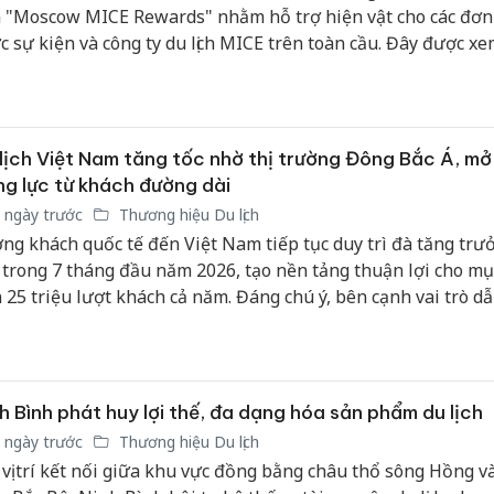
 "Moscow MICE Rewards" nhằm hỗ trợ hiện vật cho các đơn v
c sự kiện và công ty du lịch MICE trên toàn cầu. Đây được xe
h quan trọng giúp nâng cao chất lượng các sự kiện kinh doa
 đô nước Nga, đồng thời mở ra nhiều cơ hội thiết thực cho c
nh nghiệp lữ hành Việt Nam trong nỗ lực khai thác thị trườn
g vụ đầy tiềm năng này.
lịch Việt Nam tăng tốc nhờ thị trường Đông Bắc Á, mở
g lực từ khách đường dài
 ngày trước
Thương hiệu Du lịch
ng khách quốc tế đến Việt Nam tiếp tục duy trì đà tăng trưở
 trong 7 tháng đầu năm 2026, tạo nền tảng thuận lợi cho mụ
 25 triệu lượt khách cả năm. Đáng chú ý, bên cạnh vai trò dẫ
 các thị trường truyền thống tại Đông Bắc Á, nhiều thị trườn
và các quốc gia đường dài đang trở thành động lực tăng trư
 phần nâng cao chất lượng nguồn khách và giá trị gia tăng c
nh du lịch.
h Bình phát huy lợi thế, đa dạng hóa sản phẩm du lịch
 ngày trước
Thương hiệu Du lịch
 vị trí kết nối giữa khu vực đồng bằng châu thổ sông Hồng v