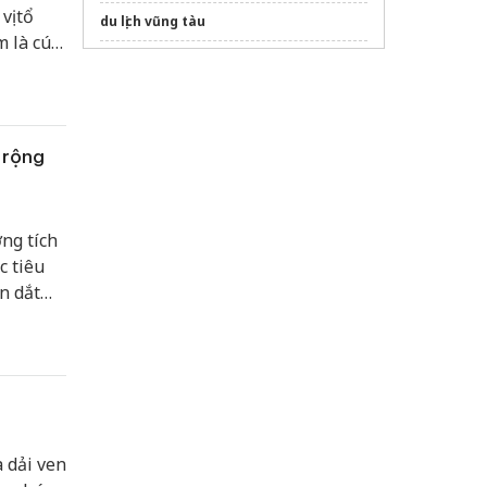
ị tổ
du lịch vũng tàu
m là cú
dán phim cách nhiệt ô tô
nh tại
ác
đặt vé
vé bà nà hill
giá rẻ
g du lịch
bến xe quận 1 www.anhquoc.vn
 rộng
Winsuites Saigon Hotel
Sửa máy rửa bát bosch
ng tích
c tiêu
n dắt
g châu
ởng mới,
ho
à dải ven