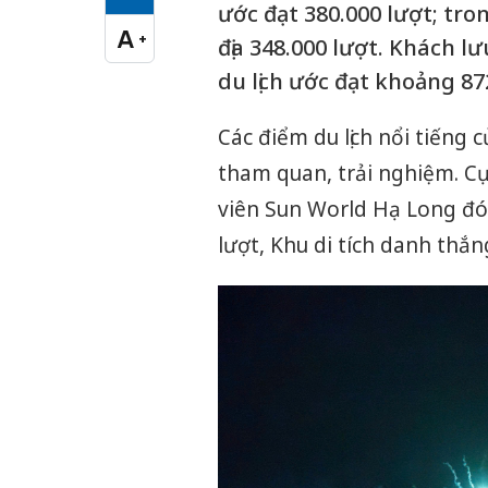
Cỡ chữ vừa
ước đạt 380.000 lượt; tro
A
+
địa 348.000 lượt. Khách lư
Cỡ chữ lớn
du lịch ước đạt khoảng 87
Các điểm du lịch nổi tiếng
tham quan, trải nghiệm. Cụ
viên Sun World Hạ Long đó
lượt, Khu di tích danh thắn