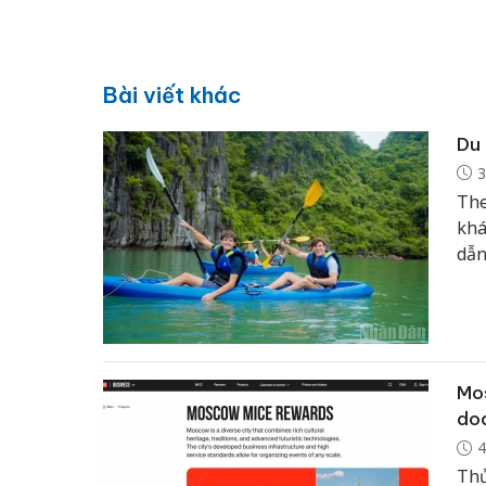
Bài viết khác
Du 
3
The
khá
dẫn
thu
nân
Mo
doa
4
Thủ