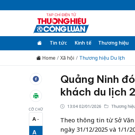
Tin tức
Kinh tế
Thương hiệu
Home
Xã hội
Thương hiệu Du lịch
Quảng Ninh đó
khách du lịch 
13:04 02/01/2026
Thương hiệu 
CỠ CHỮ
A
Theo thông tin từ Sở Văn 
−
Cỡ chữ nhỏ
ngày 31/12/2025 và 1/1/2
A