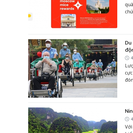
quà
chứ
híc
thủ
doa
côn
Du 
độn
4
Lượ
cực
đón
của
Âu 
góp
ngà
Nin
4
Với