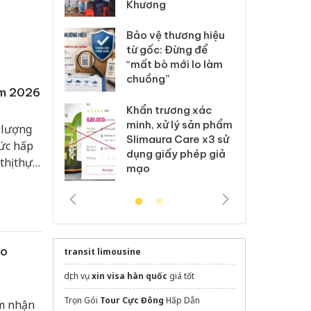
Khương
: Xử lý 6 hộ
Hư
anh bán hàng
ki
Bảo vệ thương hiệu
 nhãn hiệu
gi
từ gốc: Đừng để
Nike
Ad
“mất bò mới lo làm
chuồng”
ăm 2026
 Tiêu hủy
Cà
ai hàng ngàn
cô
Khẩn trương xác
m nhập lậu,
sả
minh, xử lý sản phẩm
ề lượng
môi trường
bả
Slimaura Care x3 sử
ức hấp
anh
ki
dụng giấy phép giả
hị thực
mạo
g bá,
ho
transit limousine
dịch vụ
xin visa hàn quốc
giá tốt
Trọn Gói
Tour Cực Đông
Hấp Dẫn
ểm nhận