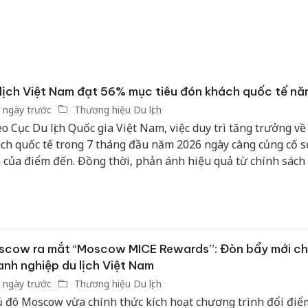
Hưng Yên
kinh do
giả mạo
Adidas, 
lịch Việt Nam đạt 56% mục tiêu đón khách quốc tế n
Cà Mau:
công kh
 ngày trước
Thương hiệu Du lịch
sản phẩ
o Cục Du lịch Quốc gia Việt Nam, việc duy trì tăng trưởng v
bảo vệ 
ch quốc tế trong 7 tháng đầu năm 2026 ngày càng củng cố s
kinh do
 của điểm đến. Đồng thời, phản ánh hiệu quả từ chính sách t
ận lợi, mở rộng kết nối hàng không, đẩy mạnh xúc tiến quản
g cao chất lượng sản phẩm, dịch vụ du lịch.
scow ra mắt “Moscow MICE Rewards”: Đòn bẩy mới c
nh nghiệp du lịch Việt Nam
 ngày trước
Thương hiệu Du lịch
 đô Moscow vừa chính thức kích hoạt chương trình đổi đi