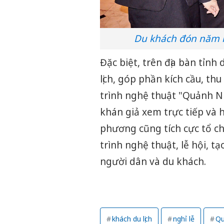
Du khách đón năm m
Đặc biệt, trên địa bàn tỉnh
lịch, góp phần kích cầu, t
trình nghệ thuật "Quảnh N
khán giả xem trực tiếp và 
phương cũng tích cực tổ c
trình nghệ thuật, lễ hội, t
người dân và du khách.
khách du lịch
nghỉ lễ
Qu