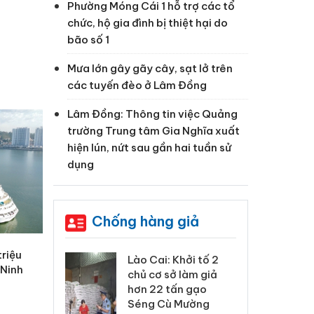
Phường Móng Cái 1 hỗ trợ các tổ
chức, hộ gia đình bị thiệt hại do
bão số 1
Mưa lớn gây gãy cây, sạt lở trên
các tuyến đèo ở Lâm Đồng
Lâm Đồng: Thông tin việc Quảng
trường Trung tâm Gia Nghĩa xuất
hiện lún, nứt sau gần hai tuần sử
dụng
Chống hàng giả
triệu
xử lý 83 vụ vi
Lào Cai: Khởi tố 2
Lào
 Ninh
ương mại
chủ cơ sở làm giả
ph
háng 7
hơn 22 tấn gạo
tr
Séng Cù Mường