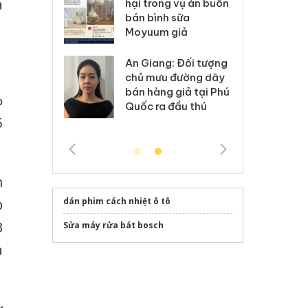
kinh doanh bán hàng
á
g vụ án buôn
hạ
giả mạo nhãn hiệu
h sữa
bá
Adidas, Nike
 giả
Mo
Cà Mau: Tiêu hủy
g: Đối tượng
An
công khai hàng ngàn
 đường dây
ch
sản phẩm nhập lậu,
 giả tại Phú
bá
%
bảo vệ môi trường
 đầu thú
Qu
kinh doanh
5
h
dán phim cách nhiệt ô tô
p
3
Sửa máy rửa bát bosch
a