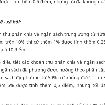
ược tính thêm 0,5 điểm, nhưng tối đa không qu
hại tron
bán bìn
Moyuum
 - xã hội:
An Gian
chủ mưu
bán hàng
oản thu phân chia về ngân sách trung ương từ 10
Quốc ra
m; trên 10% thì cứ thêm 1% được tính thêm 0,2
quá 10 điểm.
 điều tiết các khoản thu phân chia về ngân sác
 ngân sách địa phương được hưởng theo phân cấ
gân sách địa phương từ 50% trở xuống được tính 
hêm 5% được tính thêm 0,5 điểm, nhung tối đ