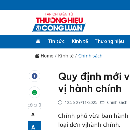
Tin tức
Kinh tế
Thương hiệu
Home
Kinh tế
Chính sách
Quy định mới v
vị hành chính
12:56 29/11/2025
Chính sách
CỠ CHỮ
A
Chính phủ vừa ban hành N
−
Cỡ chữ nhỏ
loại đơn vị hành chính.
A