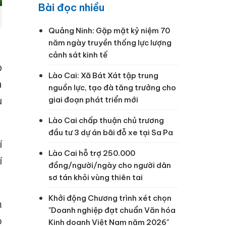
Bài đọc nhiều
Quảng Ninh: Gặp mặt kỷ niệm 70
năm ngày truyền thống lực lượng
cảnh sát kinh tế
p
Lào Cai: Xã Bát Xát tập trung
a
nguồn lực, tạo đà tăng trưởng cho
u
giai đoạn phát triển mới
Lào Cai chấp thuận chủ trương
đầu tư 3 dự án bãi đỗ xe tại Sa Pa
í
Lào Cai hỗ trợ 250.000
í
đồng/người/ngày cho người dân
sơ tán khỏi vùng thiên tai
Khởi động Chương trình xét chọn
m
"Doanh nghiệp đạt chuẩn Văn hóa
o
Kinh doanh Việt Nam năm 2026"