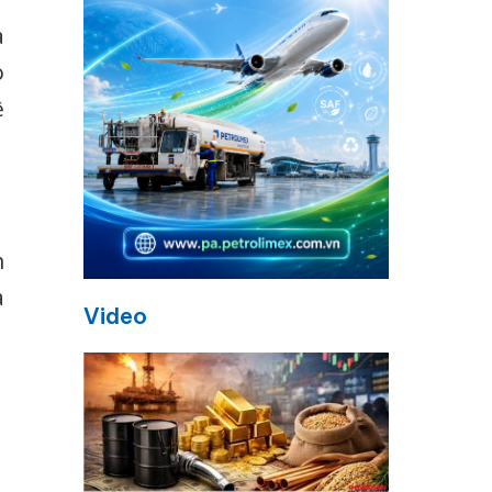
à
o
ề
h
à
Video