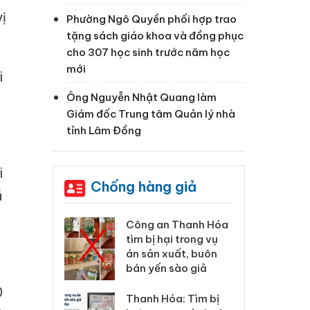
ị
Phường Ngô Quyền phối hợp trao
tặng sách giáo khoa và đồng phục
cho 307 học sinh trước năm học
mới
i
Ông Nguyễn Nhật Quang làm
Giám đốc Trung tâm Quản lý nhà
tỉnh Lâm Đồng
i
Chống hàng giả
á
 Thanh Hóa
Lào Cai xử lý 83 vụ vi
Cô
ại trong vụ
phạm thương mại
tìm
xuất, buôn
trong tháng 7
án
 sào giả
bá
0
Hưng Yên: Xử lý 6 hộ
óa: Tìm bị
Th