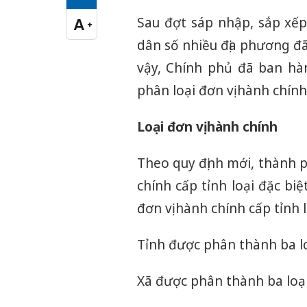
Cỡ chữ vừa
Sau đợt sáp nhập, sắp xếp
A
+
Cỡ chữ lớn
dân số nhiều địa phương đã
vậy, Chính phủ đã ban hà
phân loại đơn vị hành chính
Loại đơn vị hành chính
Theo quy định mới, thành 
chính cấp tỉnh loại đặc bi
đơn vị hành chính cấp tỉnh lo
Tỉnh được phân thành ba loại:
Xã được phân thành ba loại: lo