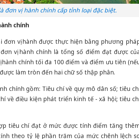
 đơn vị hành chính cấp tỉnh loại đặc biệt.
 hành chính
oại đơn vị hành được thực hiện bằng phương phá
 đơn vị hành chính là tổng số điểm đạt được củ
vị hành chính tối đa 100 điểm và điểm ưu tiên (nế
í được làm tròn đến hai chữ số thập phân.
ành chính gồm: Tiêu chí về quy mô dân số; tiêu ch
hí về điều kiện phát triển kinh tế - xã hội; tiêu ch
hợp tiêu chí đạt ở mức được tính điểm tăng thê
ính theo tỷ lệ phần trăm của mức chênh lệch s