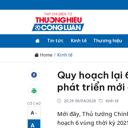
Tin tức
Kinh tế
Thương hiệu
Home
Kinh tế
Quy hoạch lại 
phát triển mới
20:29 06/04/2026
Kinh tế
CỠ CHỮ
A
Mới đây, Thủ tướng Chính
−
Cỡ chữ nhỏ
hoạch 6 vùng thời kỳ 202
A