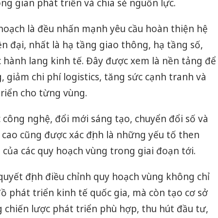
ng gian phát triển và chia sẻ nguồn lực.
Thanh H
hại tron
hoạch là đều nhấn mạnh yêu cầu hoàn thiện hệ
bán bìn
n đại, nhất là hạ tầng giao thông, hạ tầng số,
Moyuum
ác hành lang kinh tế. Đây được xem là nền tảng để
An Gian
, giảm chi phí logistics, tăng sức cạnh tranh và
chủ mưu
bán hàng
riển cho từng vùng.
Quốc ra
 công nghệ, đổi mới sáng tạo, chuyển đổi số và
cao cũng được xác định là những yếu tố then
 của các quy hoạch vùng trong giai đoạn tới.
quyết định điều chỉnh quy hoạch vùng không chỉ
ồ phát triển kinh tế quốc gia, mà còn tạo cơ sở
 chiến lược phát triển phù hợp, thu hút đầu tư,