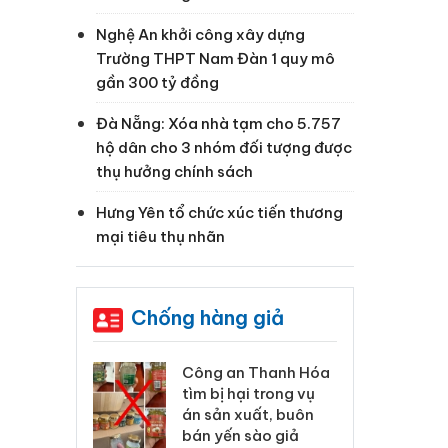
Nghệ An khởi công xây dựng
Trường THPT Nam Đàn 1 quy mô
gần 300 tỷ đồng
Đà Nẵng: Xóa nhà tạm cho 5.757
hộ dân cho 3 nhóm đối tượng được
thụ hưởng chính sách
Hưng Yên tổ chức xúc tiến thương
mại tiêu thụ nhãn
Chống hàng giả
 Thanh Hóa
Lào Cai xử lý 83 vụ vi
Cô
ại trong vụ
phạm thương mại
tìm
xuất, buôn
trong tháng 7
án
 sào giả
bá