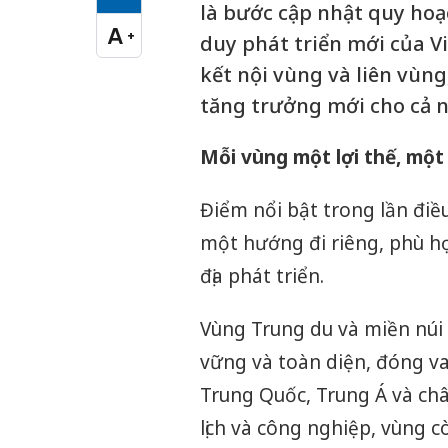
Cỡ chữ vừa
là bước cập nhật quy hoạ
A
+
duy phát triển mới của V
Cỡ chữ lớn
kết nội vùng và liên vùng,
tăng trưởng mới cho cả 
Mỗi vùng một lợi thế, một
Điểm nổi bật trong lần điề
một hướng đi riêng, phù hợp 
địa phát triển.
Vùng Trung du và miền núi 
vững và toàn diện, đóng va
Trung Quốc, Trung Á và châ
lịch và công nghiệp, vùng 