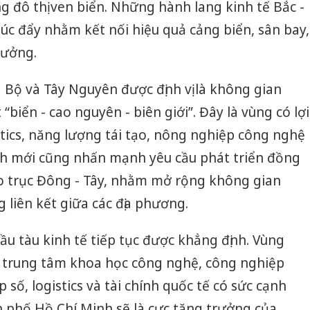
g đô thị ven biển. Những hành lang kinh tế Bắc -
c đẩy nhằm kết nối hiệu quả cảng biển, sân bay,
rưởng.
Bộ và Tây Nguyên được định vị là không gian
 “biển - cao nguyên - biên giới”. Đây là vùng có lợi
gistics, năng lượng tái tạo, nông nghiệp công nghệ
ạch mới cũng nhấn mạnh yêu cầu phát triển đồng
o trục Đông - Tây, nhằm mở rộng không gian
 liên kết giữa các địa phương.
ầu tàu kinh tế tiếp tục được khẳng định. Vùng
 trung tâm khoa học công nghệ, công nghiệp
số, logistics và tài chính quốc tế có sức cạnh
 phố Hồ Chí Minh sẽ là cực tăng trưởng của