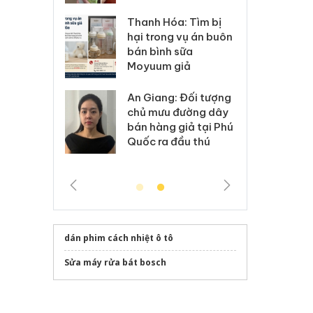
Hưng Yên: Xử lý 6 hộ
óa: Tìm bị
Th
kinh doanh bán hàng
g vụ án buôn
hạ
giả mạo nhãn hiệu
h sữa
bá
Adidas, Nike
 giả
Mo
Cà Mau: Tiêu hủy
g: Đối tượng
An
công khai hàng ngàn
 đường dây
ch
sản phẩm nhập lậu,
 giả tại Phú
bá
bảo vệ môi trường
 đầu thú
Qu
kinh doanh
dán phim cách nhiệt ô tô
Sửa máy rửa bát bosch