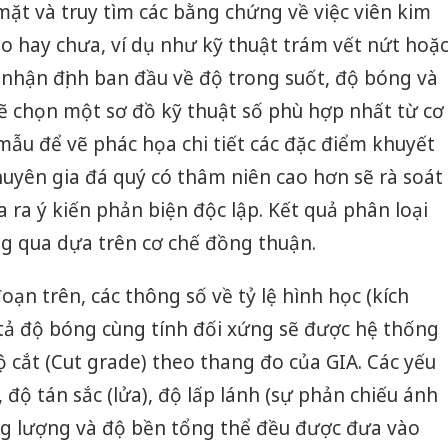
mặt và truy tìm các bằng chứng về việc viên kim
bảo vệ 
kinh do
o hay chưa, ví dụ như kỹ thuật trám vết nứt hoặ
a nhận định ban đầu về độ trong suốt, độ bóng và
Công an
tìm bị h
sẽ chọn một sơ đồ kỹ thuật số phù hợp nhất từ cơ
án sản 
bán yến
ẫu để vẽ phác họa chi tiết các đặc điểm khuyết
chuyên gia đá quý có thâm niên cao hơn sẽ rà soát
Thanh H
hại tron
a ra ý kiến phản biện độc lập. Kết quả phân loại
bán bìn
ng qua dựa trên cơ chế đồng thuận.
Moyuum
oạn trên, các thông số về tỷ lệ hình học (kích
tả độ bóng cùng tính đối xứng sẽ được hệ thống
ộ cắt (Cut grade) theo thang đo của GIA. Các yếu
 độ tán sắc (lửa), độ lấp lánh (sự phản chiếu ánh
ọng lượng và độ bền tổng thể đều được đưa vào