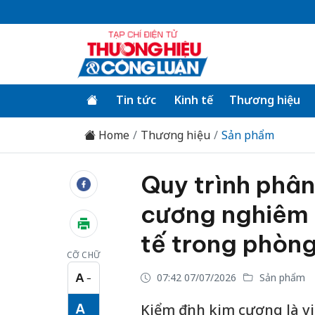
Tin tức
Kinh tế
Thương hiệu
Home
Thương hiệu
Sản phẩm
Quy trình phân
cương nghiêm 
tế trong phòng
CỠ CHỮ
A
07:42 07/07/2026
Sản phẩm
−
Cỡ chữ nhỏ
A
Kiểm định kim cương là v