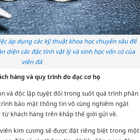
iệc áp dụng các kỹ thuật khoa học chuyên sâu để
n diện các đặc tính vật lý và sinh học vốn có của
viên đá
ch hàng và quy trình đo đạc cơ học
 và độc lập tuyệt đối trong suốt quá trình phân
y trình bảo mật thông tin vô cùng nghiêm ngặt
 từ khách hàng trên khắp thế giới gửi về.
viên kim cương sẽ được đặt riêng biệt trong một