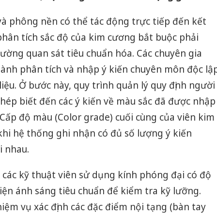
à phông nền có thể tác động trực tiếp đến kết
hân tích sắc độ của kim cương bắt buộc phải
ường quan sát tiêu chuẩn hóa. Các chuyên gia
hành phân tích và nhập ý kiến chuyên môn độc lậ
iệu. Ở bước này, quy trình quản lý quy định người
hép biết đến các ý kiến về màu sắc đã được nhập
Cấp độ màu (Color grade) cuối cùng của viên kim
hi hệ thống ghi nhận có đủ số lượng ý kiến
i nhau.
t, các kỹ thuật viên sử dụng kính phóng đại có độ
iện ánh sáng tiêu chuẩn để kiểm tra kỹ lưỡng.
Cà Mau:
công kh
iệm vụ xác định các đặc điểm nội tạng (bàn tay
sản phẩ