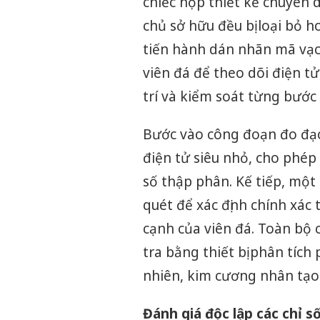
chiếc hộp thiết kế chuyên d
chủ sở hữu đều bị loại bỏ 
tiến hành dán nhãn mã vạc
viên đá để theo dõi điện tử
trí và kiểm soát từng bước 
Bước vào công đoạn đo đạc
điện tử siêu nhỏ, cho phép 
số thập phân. Kế tiếp, một
quét để xác định chính xác 
cạnh của viên đá. Toàn bộ 
tra bằng thiết bị phân tích
nhiên, kim cương nhân tạo 
Đánh giá độc lập các chỉ s