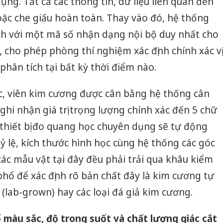
ụng. Tất cả các thông tin, dữ liệu liên quan đến
hoặc che giấu hoàn toàn. Thay vào đó, hệ thống
h với một mã số nhận dạng nội bộ duy nhất cho
, cho phép phòng thí nghiệm xác định chính xác vị
phân tích tại bất kỳ thời điểm nào.
, viên kim cương được cân bằng hệ thống cân
ghi nhận giá trị trọng lượng chính xác đến 5 chữ
 thiết bị đo quang học chuyên dụng sẽ tự động
tỷ lệ, kích thước hình học cùng hệ thống các góc
các mẫu vật tại đây đều phải trải qua khâu kiểm
 phổ để xác định rõ bản chất đây là kim cương tự
(lab-grown) hay các loại đá giả kim cương.
ố màu sắc, độ trong suốt và chất lượng giác cắt