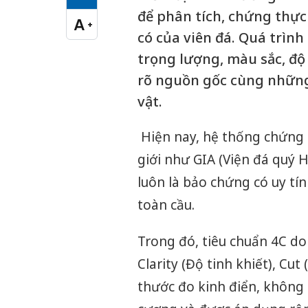
Cỡ chữ vừa
để phân tích, chứng thực 
A
+
Cỡ chữ lớn
có của viên đá. Quá trình
trọng lượng, màu sắc, độ 
rõ nguồn gốc cùng những
vật.
Hiện nay, hệ thống chứng 
giới như GIA (Viện đá quý 
luôn là bảo chứng có uy tín
toàn cầu.
Trong đó, tiêu chuẩn 4C do
Clarity (Độ tinh khiết), Cut
thước đo kinh điển, không 