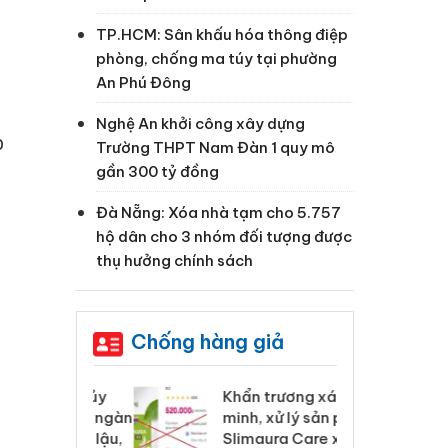
TP.HCM: Sân khấu hóa thông điệp
phòng, chống ma túy tại phường
An Phú Đông
Nghệ An khởi công xây dựng
p
Trường THPT Nam Đàn 1 quy mô
gần 300 tỷ đồng
Đà Nẵng: Xóa nhà tạm cho 5.757
hộ dân cho 3 nhóm đối tượng được
thụ hưởng chính sách
Chống hàng giả
 Tiêu hủy
Khẩn trương xác
Cà
ai hàng ngàn
minh, xử lý sản phẩm
cô
m nhập lậu,
Slimaura Care x3 sử
sả