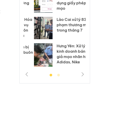
môi trường
dụng giấy phép giả
bả
anh
mạo
ki
c
 Thanh Hóa
Lào Cai xử lý 83 vụ vi
Cô
ại trong vụ
phạm thương mại
tìm
xuất, buôn
trong tháng 7
án
 sào giả
bá
Hưng Yên: Xử lý 6 hộ
óa: Tìm bị
Th
kinh doanh bán hàng
g vụ án buôn
hạ
giả mạo nhãn hiệu
h sữa
bá
Adidas, Nike
 giả
Mo