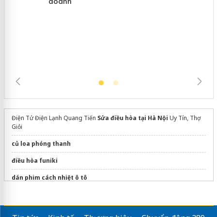
Cà Mau: Tiêu hủy công khai hàng
ngàn sản phẩm nhập lậu, bảo vệ môi
trường kinh doanh
Điện Tử Điện Lạnh Quang Tiến
Sửa điều hòa tại Hà Nội
Uy Tín, Thợ
Giỏi
củ loa phóng thanh
điều hòa funiki
dán phim cách nhiệt ô tô
Mua
Điều hòa Mitsubishi 12000
giá tốt
Sửa máy rửa bát bosch