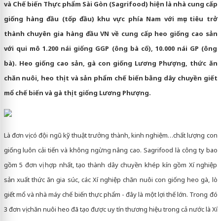
và Chế biến Thực phẩm Sài Gòn (Sagrifood) hiện là nhà cung cấp
giống hàng đầu (tốp đầu) khu vực phía Nam với mục tiêu trở
thành chuyên gia hàng đầu VN về cung cấp heo giống cao sản
với qui mô 1.200 nái giống GGP (ông bà cố), 10.000 nái GP (ông
bà). Heo giống cao sản, gà con giống Lương Phượng, thức ăn
chăn nuôi, heo thịt và sản phẩm chế biến bằng dây chuyền giết
mổ chế biến và gà thịt giống Lương Phượng.
Là đơn vị có đội ngũ kỹ thuật trưởng thành, kinh nghiệm…chất lượng con
giống luôn cải tiến và không ngừng nâng cao. Sagrifood là công ty bao
gồm 5 đơn vị hợp nhất, tạo thành dây chuyền khép kín gồm Xí nghiệp
sản xuất thức ăn gia súc, các Xí nghiệp chăn nuôi con giống heo gà, lò
giết mổ và nhà máy chế biến thực phẩm - đây là một lợi thế lớn. Trong đó
3 đơn vị chăn nuôi heo đã tạo được uy tín thương hiệu trong cả nước là Xí