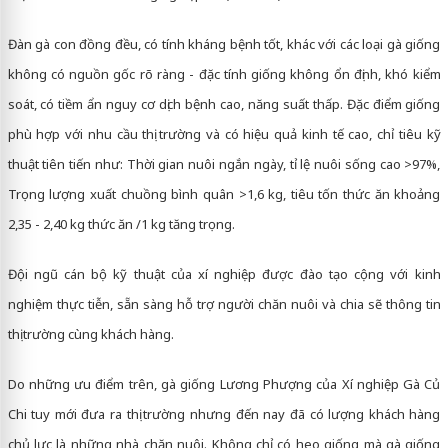
Đàn gà con đồng đều, có tính kháng bệnh tốt, khác với các loại gà giống
không có nguồn gốc rõ ràng - đặc tính giống không ổn định, khó kiểm
soát, có tiềm ẩn nguy cơ dịch bệnh cao, năng suất thấp. Đặc điểm giống
phù hợp với nhu cầu thị trường và có hiệu quả kinh tế cao, chỉ tiêu kỹ
thuật tiên tiến như: Thời gian nuôi ngắn ngày, tỉ lệ nuôi sống cao >97%,
Trọng lượng xuất chuồng bình quân >1,6 kg, tiêu tốn thức ăn khoảng
2,35 - 2,40 kg thức ăn /1 kg tăng trọng.
Đội ngũ cán bộ kỹ thuật của xí nghiệp được đào tạo cộng với kinh
nghiệm thực tiễn, sẵn sàng hỗ trợ người chăn nuôi và chia sẽ thông tin
thị trường cùng khách hàng.
Do những ưu điểm trên, gà giống Lương Phượng của Xí nghiệp Gà Củ
Chi tuy mới đưa ra thị trường nhưng đến nay đã có lượng khách hàng
chủ lực là những nhà chăn nuôi. Không chỉ có heo giống mà gà giống