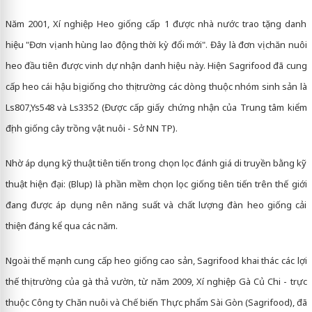
Năm 2001, Xí nghiệp Heo giống cấp 1 được nhà nước trao tặng danh
hiệu "Đơn vị anh hùng lao động thời kỳ đổi mới". Đây là đơn vị chăn nuôi
heo đầu tiên được vinh dự nhận danh hiệu này. Hiện Sagrifood đã cung
cấp heo cái hậu bị giống cho thị trường các dòng thuộc nhóm sinh sản là
Ls807,Ys548 và Ls3352 (Được cấp giấy chứng nhận của Trung tâm kiểm
định giống cây trồng vật nuôi - Sở NN TP).
Nhờ áp dụng kỹ thuật tiên tiến trong chọn lọc đánh giá di truyền bằng kỹ
thuật hiện đại: (Blup) là phần mềm chọn lọc giống tiên tiến trên thế giới
đang được áp dụng nên năng suất và chất lượng đàn heo giống cải
thiện đáng kể qua các năm.
Ngoài thế mạnh cung cấp heo giống cao sản, Sagrifood khai thác các lợi
thế thị trường của gà thả vườn, từ năm 2009, Xí nghiệp Gà Củ Chi - trực
thuộc Công ty Chăn nuôi và Chế biến Thực phẩm Sài Gòn (Sagrifood), đã