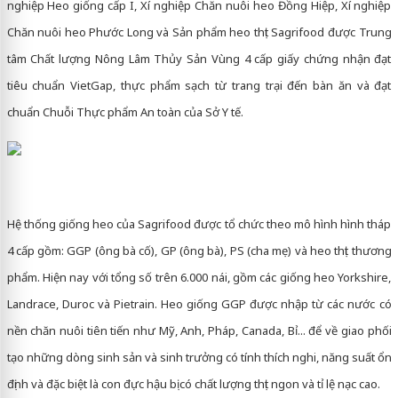
nghiệp Heo giống cấp I, Xí nghiệp Chăn nuôi heo Đồng Hiệp, Xí nghiệp
Chăn nuôi heo Phước Long và Sản phẩm heo thịt Sagrifood được Trung
tâm Chất lượng Nông Lâm Thủy Sản Vùng 4 cấp giấy chứng nhận đạt
tiêu chuẩn VietGap, thực phẩm sạch từ trang trại đến bàn ăn và đạt
chuẩn Chuỗi Thực phẩm An toàn của Sở Y tế.
Hệ thống giống heo của Sagrifood được tổ chức theo mô hình hình tháp
4 cấp gồm: GGP (ông bà cố), GP (ông bà), PS (cha mẹ) và heo thịt thương
phẩm. Hiện nay với tổng số trên 6.000 nái, gồm các giống heo Yorkshire,
Landrace, Duroc và Pietrain. Heo giống GGP được nhập từ các nước có
nền chăn nuôi tiên tiến như Mỹ, Anh, Pháp, Canada, Bỉ... để về giao phối
tạo những dòng sinh sản và sinh trưởng có tính thích nghi, năng suất ổn
định và đặc biệt là con đực hậu bị có chất lượng thịt ngon và tỉ lệ nạc cao.