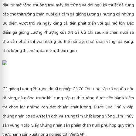
đầu tư mở rộng chuồng trại, máy ấp trứng và đội ngũ kỹ thuật để cung
cấp cho thị trường chăn nuôi gia cầm gà giống Lương Phượng có những
ưu điểm vượt trội và ngày càng cải tiến phát triển với qui mô lớn. Đặc
điểm gà giống Lương Phượng của XN Gà Củ Chi sau khi chăn nuôi sẽ
cho sản phẩm thịt với những ưu thế nổi trội như: chân vàng, da vàng;
chất lượng thịt thơm, dai mềm, thơm ngon
Gà giống Lương Phượng do Xí nghiệp Gà Củ Chi cung cấp có nguồn gốc
rõ ràng, gà giống trước khi cung cấp ra thị trường được tiến hành kiểm
tra chọn lọc những con đạt chuẩn chất lượng. Được Cục Thú y cấp
chứng nhận cơ sở An toàn dịch và Trung tâm Chất lượng Nông Lâm Thủy
sản vùng 4 cấp Giấy Chứng nhận sản phẩm chăn nuôi phù hợp quy trình
thực hành sản xuất nông nghiệp tốt (VietGAP).