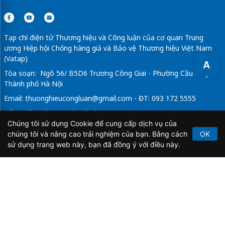
Tạp chí điện tử Thương hiệu và Công luận của cơ quan Trung
ương Hiệp hội Chống hàng giả và Bảo vệ Thương hiệu Việt Nam
(Vatap)
A
Tòa soạn: Ngõ 56/ B5D6 Trương Công Giai - Phường Cầu Giấy -
Thành phố Hà Nội
Email:
thuonghieucongluan@gmail.com
- ĐT: 093 172 5555
Tổng Biên Tập: Vũ Đức Thuận
Chúng tôi sử dụng Cookie để cung cấp dịch vụ của
Giấy phép hoạt động báo chí điện tử số 64/GP-BTTTT do Bộ
chúng tôi và nâng cao trải nghiệm của bạn. Bằng cách
OK
Thông tin và Truyền thông cấp ngày 21/2/2020.
sử dụng trang web này, bạn đã đồng ý với điều này.
Copyright © 2026
TẠP CHÍ THƯƠNG HIỆU & CÔNG
LUẬN
. All Rights Reserved.
Bản quyền thuộc Tạp chí Thương hiệu và Công luận. Cấm