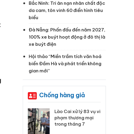
Bắc Ninh: Tri ân nạn nhân chất độc
da cam, tôn vinh 60 điển hình tiêu
biểu
c
Đà Nẵng: Phấn đấu đến năm 2027,
100% xe buýt hoạt động ở đô thị là
xe buýt điện
Hội thảo “Miền trầm tích văn hoá
biển Đầm Hà và phát triển không
gian mới”
g
Chống hàng giả
xử lý 83 vụ vi
Công an Thanh Hóa
Lào
ương mại
tìm bị hại trong vụ
ph
háng 7
án sản xuất, buôn
tr
bán yến sào giả