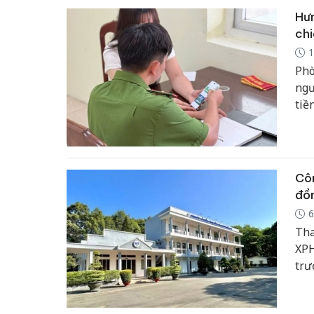
Hưn
chi
1
Phò
ngư
tiề
Côn
đồn
6
Tha
XPH
trư
Đồn
Dài