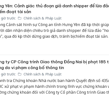
g Yên: Cảnh giác thủ đoạn giả danh shipper để lừa đả
ếm đoạt tài sản
 giờ trước
Chính sách & Pháp Luật
ng Cảnh sát hình sự Công an tỉnh Hưng Yên đã kịp thời giú
ời dân nhận diện chiêu trò giả danh shipper để lừa đảo "h
n", qua đó kịp thời dừng giao dịch, tránh bị chiếm đoạt tài sản.
g ty CP Công trình Giao thông Đồng Nai bị phạt 185 t
g do vi phạm công bố thông tin
 giờ trước
Chính sách & Pháp Luật
nh tra Chứng khoán Nhà nước ban hành Quyết định số 435
C xử phạt vi phạm hành chính trong lĩnh vực chứng khoán v
ờng chứng khoán đối với Công ty Cổ phần Công trình Giao 
g Nai, có trụ sở tại số 200 đường Nguyễn Ái Quốc, phường
, thành phố Đồng Nai.