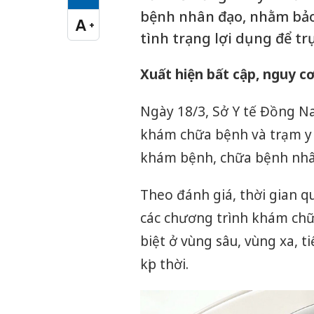
Cỡ chữ vừa
bệnh nhân đạo, nhằm bảo
A
+
Cỡ chữ lớn
tình trạng lợi dụng để trụ
Xuất hiện bất cập, nguy cơ 
Ngày 18/3, Sở Y tế Đồng Nai
khám chữa bệnh và trạm y 
khám bệnh, chữa bệnh nhân
Theo đánh giá, thời gian qu
các chương trình khám chữ
biệt ở vùng sâu, vùng xa, ti
kịp thời.