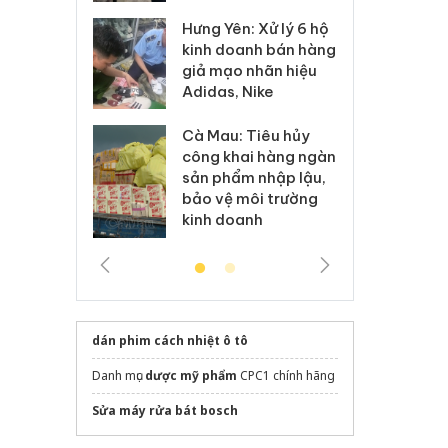
: Xử lý 6 hộ
Hư
Thanh Hóa: Tìm bị
anh bán hàng
ki
hại trong vụ án buôn
 nhãn hiệu
gi
bán bình sữa
Nike
Ad
Moyuum giả
 Tiêu hủy
Cà
An Giang: Đối tượng
ai hàng ngàn
cô
chủ mưu đường dây
m nhập lậu,
sả
bán hàng giả tại Phú
môi trường
bả
Quốc ra đầu thú
anh
ki
dán phim cách nhiệt ô tô
Danh mục
dược mỹ phẩm
CPC1 chính hãng
Sửa máy rửa bát bosch