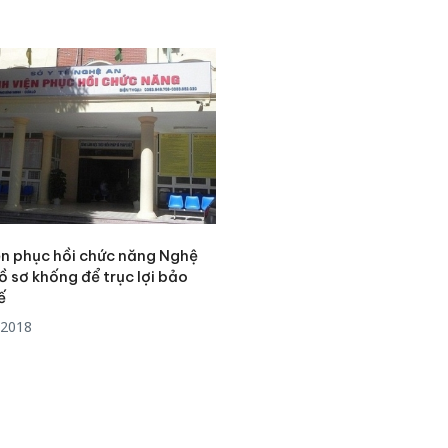
Hưng Yên
Thanh Hóa: Tìm bị
kinh do
hại trong vụ án buôn
giả mạo
bán bình sữa
Adidas, 
Moyuum giả
Cà Mau:
An Giang: Đối tượng
công kh
chủ mưu đường dây
sản phẩ
bán hàng giả tại Phú
bảo vệ 
Quốc ra đầu thú
kinh do
ện phục hồi chức năng Nghệ
ồ sơ khống để trục lợi bảo
ế
/2018