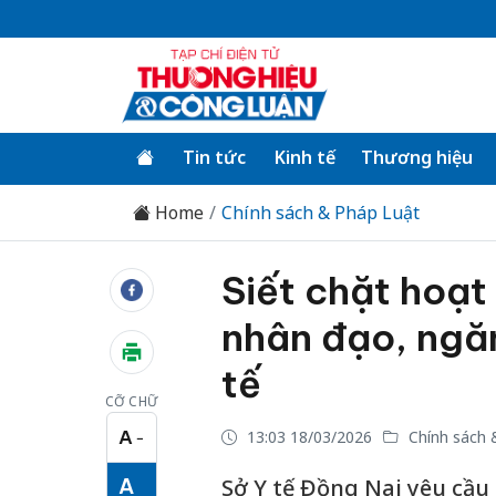
Tin tức
Kinh tế
Thương hiệu
Home
Chính sách & Pháp Luật
Siết chặt hoạ
nhân đạo, ngăn
tế
CỠ CHỮ
A
13:03 18/03/2026
Chính sách 
−
Cỡ chữ nhỏ
A
Sở Y tế Đồng Nai yêu cầu