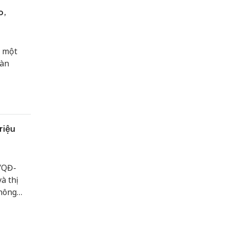
o,
p một
oàn
riệu
/QĐ-
à thị
thông
 Trảng