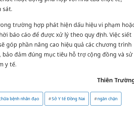
 sát.
rong trường hợp phát hiện dấu hiệu vi phạm hoặ
 thời báo cáo để được xử lý theo quy định. Việc siết
 sẽ góp phần nâng cao hiệu quả các chương trình
 bảo đảm đúng mục tiêu hỗ trợ cộng đồng và sử
 y tế.
Thiên Trườn
hữa bệnh nhân đạo
Sở Y tế Đồng Nai
ngăn chặn
Công an Thanh Hóa
Lào Cai 
tìm bị hại trong vụ
phạm th
án sản xuất, buôn
trong t
bán yến sào giả