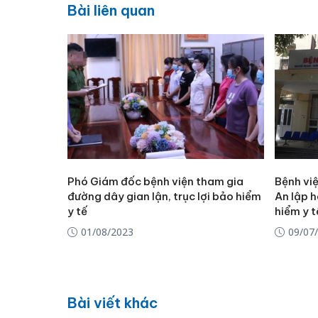
Bài liên quan
Phó Giám đốc bệnh viện tham gia
Bệnh vi
đường dây gian lận, trục lợi bảo hiểm
An lập h
y tế
hiểm y t
01/08/2023
09/07
Bài viết khác