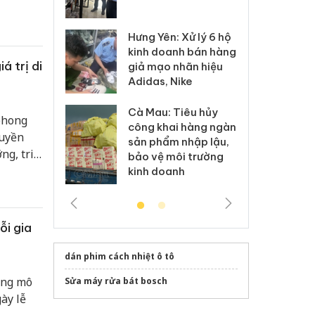
 sào giả
bá
Hưng Yên: Xử lý 6 hộ
óa: Tìm bị
Th
kinh doanh bán hàng
g vụ án buôn
hạ
á trị di
giả mạo nhãn hiệu
h sữa
bá
Adidas, Nike
 giả
Mo
Cà Mau: Tiêu hủy
g: Đối tượng
An
phong
công khai hàng ngàn
 đường dây
ch
ruyền
sản phẩm nhập lậu,
 giả tại Phú
bá
ng, tri
bảo vệ môi trường
 đầu thú
Qu
kinh doanh
ỗi gia
dán phim cách nhiệt ô tô
ộng mô
Sửa máy rửa bát bosch
ày lễ