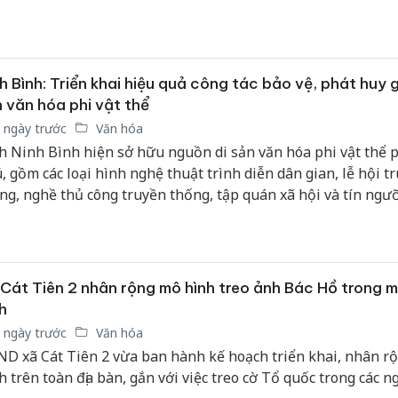
bán yến
Thanh H
hại tron
h Bình: Triển khai hiệu quả công tác bảo vệ, phát huy gi
bán bìn
 văn hóa phi vật thể
Moyuum
 ngày trước
Văn hóa
An Gian
h Ninh Bình hiện sở hữu nguồn di sản văn hóa phi vật thể 
chủ mưu
, gồm các loại hình nghệ thuật trình diễn dân gian, lễ hội t
bán hàng
ng, nghề thủ công truyền thống, tập quán xã hội và tín ngưỡ
Quốc ra
c dân gian, ngữ văn dân gian, tiếng nói và chữ viết.
Cát Tiên 2 nhân rộng mô hình treo ảnh Bác Hồ trong m
h
 ngày trước
Văn hóa
D xã Cát Tiên 2 vừa ban hành kế hoạch triển khai, nhân r
h trên toàn địa bàn, gắn với việc treo cờ Tổ quốc trong các ng