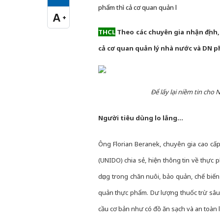
Cỡ chữ vừa
phẩm thì cả cơ quan quản l
A
+
Cỡ chữ lớn
THCL
Theo các chuyên gia nhận định,
cả cơ quan quản lý nhà nước và D
Để lấy lại niềm tin cho 
Người tiêu dùng lo lắng…
Ông Florian Beranek, chuyên gia cao cấp
(UNIDO) chia sẻ, hiện thông tin về thực 
dụng trong chăn nuôi, bảo quản, chế b
quản thực phẩm. Dư lượng thuốc trừ sâu,
cầu cơ bản như có đồ ăn sạch và an toàn 