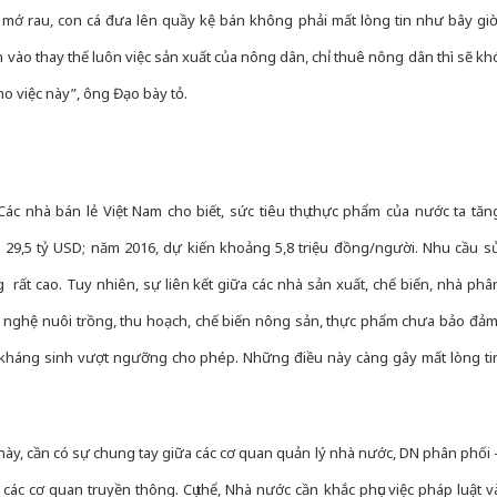
mớ rau, con cá đưa lên quầy kệ bán không phải mất lòng tin như bây giờ
 vào thay thế luôn việc sản xuất của nông dân, chỉ thuê nông dân thì sẽ kh
ho việc này”, ông Đạo bày tỏ.
Các nhà bán lẻ Việt Nam cho biết, sức tiêu thụ thực phẩm của nước ta tăn
29,5 tỷ USD; năm 2016, dự kiến khoảng 5,8 triệu đồng/người. Nhu cầu s
rất cao. Tuy nhiên, sự liên kết giữa các nhà sản xuất, chế biến, nhà phâ
g nghệ nuôi trồng, thu hoạch, chế biến nông sản, thực phẩm chưa bảo đảm
 kháng sinh vượt ngưỡng cho phép. Những điều này càng gây mất lòng ti
, cần có sự chung tay giữa các cơ quan quản lý nhà nước, DN phân phối 
ác cơ quan truyền thông. Cụ thể, Nhà nước cần khắc phục việc pháp luật va