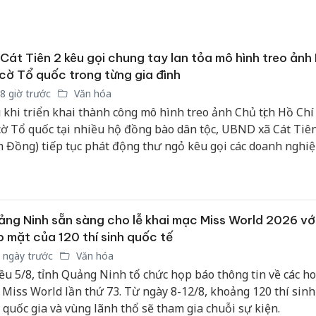
Cát Tiên 2 kêu gọi chung tay lan tỏa mô hình treo ảnh
cờ Tổ quốc trong từng gia đình
8 giờ trước
Văn hóa
 khi triển khai thành công mô hình treo ảnh Chủ tịch Hồ Ch
cờ Tổ quốc tại nhiều hộ đồng bào dân tộc, UBND xã Cát Tiên
 Đồng) tiếp tục phát động thư ngỏ kêu gọi các doanh nghiệ
c, nhà hảo tâm và Nhân dân chung tay hỗ trợ kinh phí để n
g mô hình giàu ý nghĩa chính trị, văn hóa này.
ng Ninh sẵn sàng cho lễ khai mạc Miss World 2026 với
 mặt của 120 thí sinh quốc tế
 ngày trước
Văn hóa
ều 5/8, tỉnh Quảng Ninh tổ chức họp báo thông tin về các h
Công an
 Miss World lần thứ 73. Từ ngày 8-12/8, khoảng 120 thí sinh
tìm bị h
 quốc gia và vùng lãnh thổ sẽ tham gia chuỗi sự kiện.
án sản 