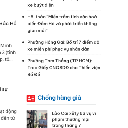
xe buýt điện
Hội thảo “Miền trầm tích văn hoá
 Bác Hồ
biển Đầm Hà và phát triển không
gian mới”
Phường Hồng Gai: Bố trí 7 điểm đỗ
í Minh
xe miễn phí phục vụ nhân dân
 2 (tỉnh
p, tổ
Phường Tam Thắng (TP HCM):
hân
Trao Giấy CNQSDĐ cho Thiền viện
Bồ Đề
 sự
Chống hàng giả
oạt động
 Thanh Hóa
Lào Cai xử lý 83 vụ vi
Cô
 đến từ
ại trong vụ
phạm thương mại
tìm
xuất, buôn
trong tháng 7
án