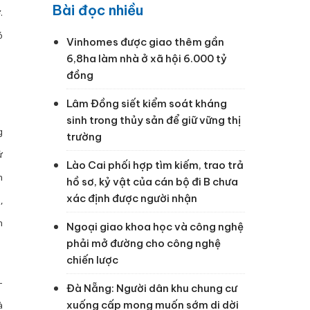
Bài đọc nhiều
.
ó
Vinhomes được giao thêm gần
6,8ha làm nhà ở xã hội 6.000 tỷ
đồng
Lâm Đồng siết kiểm soát kháng
sinh trong thủy sản để giữ vững thị
g
trường
ử
Lào Cai phối hợp tìm kiếm, trao trả
n
hồ sơ, kỷ vật của cán bộ đi B chưa
xác định được người nhận
,
n
Ngoại giao khoa học và công nghệ
phải mở đường cho công nghệ
chiến lược
–
Đà Nẵng: Người dân khu chung cư
xuống cấp mong muốn sớm di dời
̀