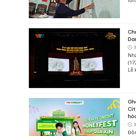
lớn
Chư
Dan
3
Nhâ
(17
Lễ 
Nam
của
dân
tro
Ghé
Cit
hóa
3
Đồn