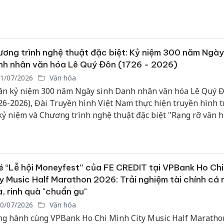
.
ơng trình nghệ thuật đặc biệt: Kỷ niệm 300 năm Ngày
h nhân văn hóa Lê Quý Đôn (1726 - 2026)
1/07/2026
Văn hóa
n kỷ niệm 300 năm Ngày sinh Danh nhân văn hóa Lê Quý 
26-2026), Đài Truyền hình Việt Nam thực hiện truyền hình t
kỷ niệm và Chương trình nghệ thuật đặc biệt "Rạng rỡ văn h
" trên kênh VTV1. Chương trình tôn vinh những đóng góp 
 Danh nhân văn hóa Lê Quý Đôn, đồng thời khơi dậy niềm t
 tộc, truyền thống hiếu học, ý chí tự cường và khát vọng cố
ng các thế hệ người Việt Nam.
 “Lễ hội Moneyfest” của FE CREDIT tại VPBank Ho Chi
y Music Half Marathon 2026: Trải nghiệm tài chính cá
, rinh quà "chuẩn gu"
0/07/2026
Văn hóa
g hành cùng VPBank Ho Chi Minh City Music Half Maratho