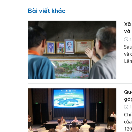
Bài viết khác
Xã 
và 
1
Sau
và 
Lâm
chứ
rộn
Quả
góp
1
Chi
của
120