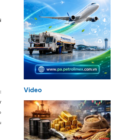
ì
Video
c
̉
o
u