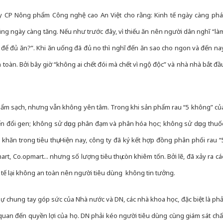
 CP Nông phẩm Công nghệ cao An Việt cho rằng: Kinh tế ngày càng phá
ũng ngày càng tăng. Nếu như trước đây, vì thiếu ăn nên người dân nghĩ “là
để đủ ăn?”. Khi ăn uống đã đủ no thì nghĩ đến ăn sao cho ngon và đến na
 toàn. Bởi bây giờ “không ai chết đói mà chết vì ngộ độc” và nhà nhà bắt đầ
hẩm sạch, nhưng vẫn không yên tâm. Trong khi sản phẩm rau “5 không” củ
iến đổi gen; không sử dụng phân đạm và phân hóa học; không sử dụng thuố
 khăn trong tiêu thụ. Hiện nay, công ty đã ký kết hợp đồng phân phối rau “
rt, Co.opmart... nhưng số lượng tiêu thụ còn khiêm tốn. Bởi lẽ, đã xảy ra cá
tế lại không an toàn nên người tiêu dùng không tin tưởng.
ự chung tay góp sức của Nhà nước và DN, các nhà khoa học, đặc biệt là phả
n quan đến quyền lợi của họ. DN phải kéo người tiêu dùng cùng giám sát chấ