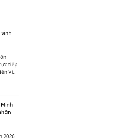
 sinh
Đôn
rực tiếp
iến Việt
to lớn
ự hào
ng hiến
 Minh
 nhân
n 2026