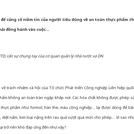
 để củng cố niềm tin của người tiêu dùng về an toàn thực phẩm th
N phải đồng hành vào cuộc…
NTD, cần sự chung tay của cơ quan quản lý nhà nước và DN
 về trách nhiệm xã hội của Tổ chức Phát triển Công nghiệp Liên hiệp quố
phẩm không an toàn tràn ngập khắp nơi. Các hóa chất không được phép sư
iến thực phẩm như formol, hàn the, màu công nghiệp… lại được dùng để bả
 diệt nấm, kim loại nặng trên rau quả vượt quá mức cho phép… Vì sao nh
lại trở nên khó đáp ứng đến như vậy?