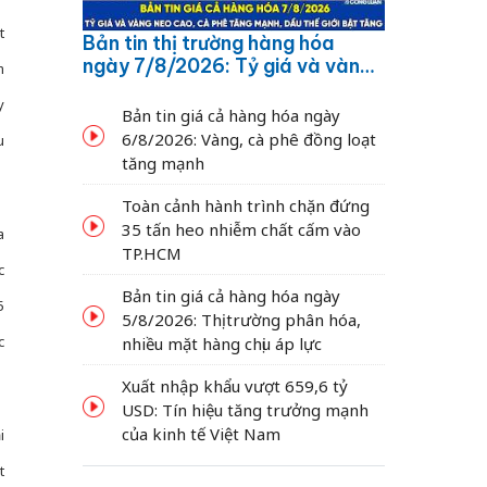
t
Bản tin thị trường hàng hóa
ngày 7/8/2026: Tỷ giá và vàng
m
neo cao, cà phê tăng mạnh,
y
dầu thế giới bật tăng
Bản tin giá cả hàng hóa ngày
6/8/2026: Vàng, cà phê đồng loạt
u
tăng mạnh
Toàn cảnh hành trình chặn đứng
35 tấn heo nhiễm chất cấm vào
a
TP.HCM
c
Bản tin giá cả hàng hóa ngày
5
5/8/2026: Thị trường phân hóa,
c
nhiều mặt hàng chịu áp lực
Xuất nhập khẩu vượt 659,6 tỷ
USD: Tín hiệu tăng trưởng mạnh
của kinh tế Việt Nam
i
t