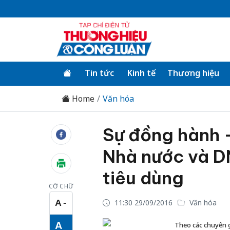
Tin tức
Kinh tế
Thương hiệu
Home
Văn hóa
Sự đồng hành -
Nhà nước và DN
tiêu dùng
CỠ CHỮ
A
11:30 29/09/2016
Văn hóa
−
Cỡ chữ nhỏ
A
Theo các chuyên g