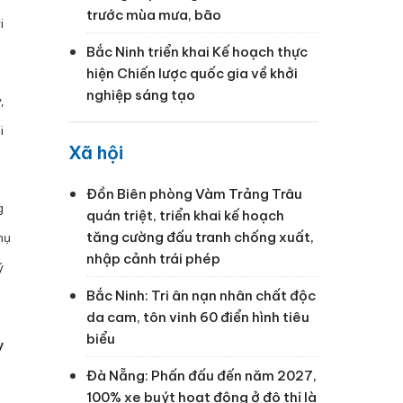
trước mùa mưa, bão
i
Bắc Ninh triển khai Kế hoạch thực
hiện Chiến lược quốc gia về khởi
nghiệp sáng tạo
,
i
Xã hội
Đồn Biên phòng Vàm Trảng Trâu
g
quán triệt, triển khai kế hoạch
tăng cường đấu tranh chống xuất,
̣
nhập cảnh trái phép
́
Bắc Ninh: Tri ân nạn nhân chất độc
da cam, tôn vinh 60 điển hình tiêu
biểu
y
Đà Nẵng: Phấn đấu đến năm 2027,
100% xe buýt hoạt động ở đô thị là