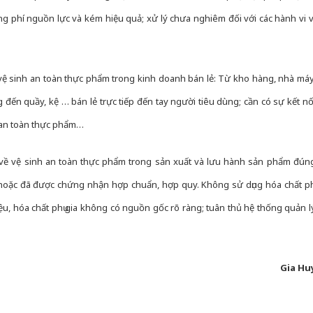
ãng phí nguồn lực và kém hiệu quả; xử lý chưa nghiêm đối với các hành vi v
o vệ sinh an toàn thực phẩm trong kinh doanh bán lẻ: Từ kho hàng, nhà máy
́n quầy, kệ … bán lẻ trực tiếp đến tay người tiêu dùng; cần có sự kết nố
ảo an toàn thực phẩm…
nh về vệ sinh an toàn thực phẩm trong sản xuất và lưu hành sản phẩm đún
ặc đã được chứng nhận hợp chuẩn, hợp quy. Không sử dụng hóa chất phu
, hóa chất phụ gia không có nguồn gốc rõ ràng; tuân thủ hệ thống quản ly
Gia Hu