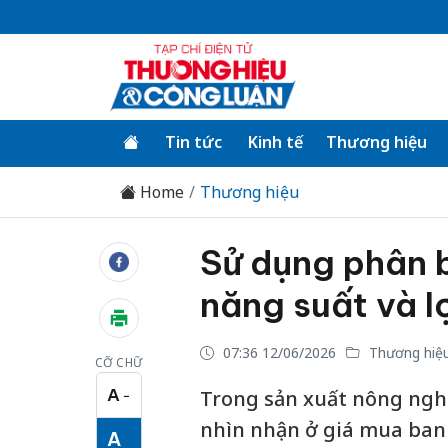
Tin tức
Kinh tế
Thương hiệu
Home
Thương hiệu
Sử dụng phân 
năng suất và l
07:36 12/06/2026
Thương hiệ
CỠ CHỮ
A
Trong sản xuất nông ngh
−
Cỡ chữ nhỏ
nhìn nhận ở giá mua ban đ
A