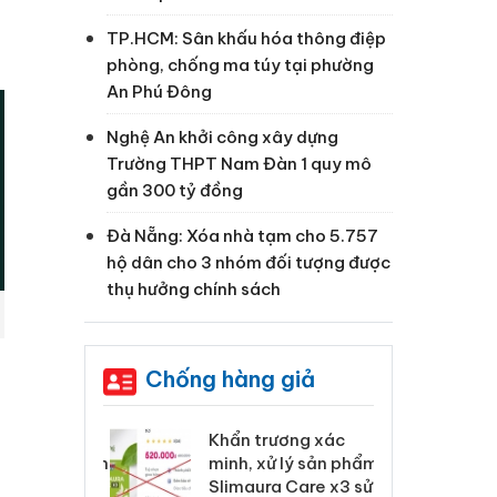
TP.HCM: Sân khấu hóa thông điệp
phòng, chống ma túy tại phường
An Phú Đông
Nghệ An khởi công xây dựng
Trường THPT Nam Đàn 1 quy mô
gần 300 tỷ đồng
Đà Nẵng: Xóa nhà tạm cho 5.757
hộ dân cho 3 nhóm đối tượng được
thụ hưởng chính sách
u
Chống hàng giả
 Tiêu hủy
Khẩn trương xác
Cà
ai hàng ngàn
minh, xử lý sản phẩm
cô
m nhập lậu,
Slimaura Care x3 sử
sả