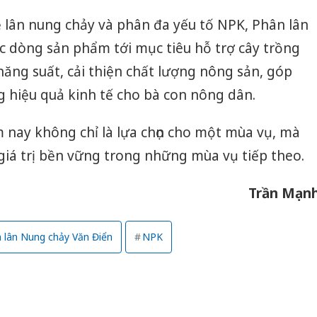
bảo vệ 
 lân nung chảy và phân đa yếu tố NPK, Phân lân
kinh do
c dòng sản phẩm tới mục tiêu hỗ trợ cây trồng
Công an
năng suất, cải thiện chất lượng nông sản, góp
tìm bị h
án sản 
ng hiệu quả kinh tế cho bà con nông dân.
bán yến
nay không chỉ là lựa chọn cho một mùa vụ, mà
Thanh H
hại tron
 giá trị bền vững trong những mùa vụ tiếp theo.
bán bìn
Moyuum
Trần Mạn
 lân Nung chảy Văn Điển
NPK