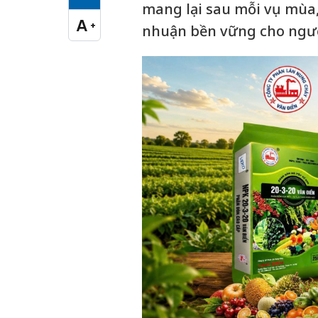
Cỡ chữ vừa
mang lại sau mỗi vụ mùa,
A
+
nhuận bền vững cho ngườ
Cỡ chữ lớn