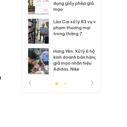
môi trường
dụng giấy phép giả
bả
anh
mạo
ki
 Thanh Hóa
Lào Cai xử lý 83 vụ vi
Cô
ại trong vụ
phạm thương mại
tìm
xuất, buôn
trong tháng 7
án
 sào giả
bá
Hưng Yên: Xử lý 6 hộ
óa: Tìm bị
Th
kinh doanh bán hàng
g vụ án buôn
hạ
giả mạo nhãn hiệu
h sữa
bá
Adidas, Nike
 giả
Mo
h