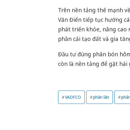
Trên nền tảng thế mạnh về
Văn Điển tiếp tục hướng cá
phát triển khỏe, nâng cao 
phần cải tạo đất và gia tă
Đầu tư đúng phân bón hôm 
còn là nền tảng để gặt hái
VADFCO
phân lân
phân