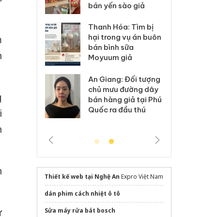
 sào giả
bá
Hưng Yên: Xử lý 6 hộ
óa: Tìm bị
Th
kinh doanh bán hàng
g vụ án buôn
hạ
m
giả mạo nhãn hiệu
h sữa
bá
n
Adidas, Nike
 giả
Mo
Cà Mau: Tiêu hủy
g: Đối tượng
An
công khai hàng ngàn
 đường dây
ch
g
sản phẩm nhập lậu,
 giả tại Phú
bá
bảo vệ môi trường
 đầu thú
Qu
i
kinh doanh
n
n
Thiết kế web tại Nghệ An
Expro Việt Nam
dán phim cách nhiệt ô tô
Sửa máy rửa bát bosch
ự