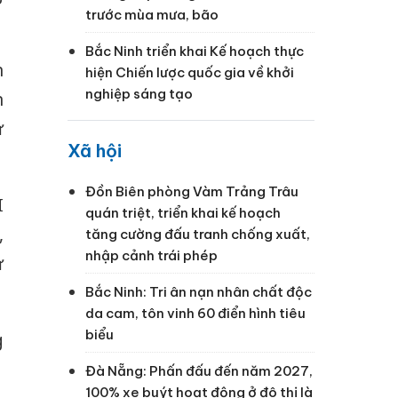
trước mùa mưa, bão
Bắc Ninh triển khai Kế hoạch thực
n
hiện Chiến lược quốc gia về khởi
nghiệp sáng tạo
n
ử
Xã hội
Đồn Biên phòng Vàm Trảng Trâu
I
quán triệt, triển khai kế hoạch
,
tăng cường đấu tranh chống xuất,
nhập cảnh trái phép
ự
Bắc Ninh: Tri ân nạn nhân chất độc
da cam, tôn vinh 60 điển hình tiêu
biểu
g
Đà Nẵng: Phấn đấu đến năm 2027,
100% xe buýt hoạt động ở đô thị là