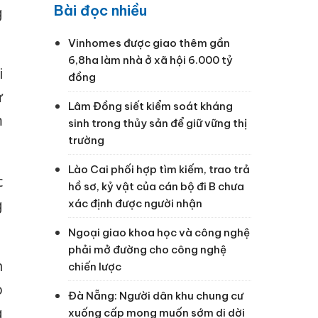
Bài đọc nhiều
g
Vinhomes được giao thêm gần
6,8ha làm nhà ở xã hội 6.000 tỷ
i
đồng
ự
Lâm Đồng siết kiểm soát kháng
m
sinh trong thủy sản để giữ vững thị
trường
Lào Cai phối hợp tìm kiếm, trao trả
c
hồ sơ, kỷ vật của cán bộ đi B chưa
g
xác định được người nhận
Ngoại giao khoa học và công nghệ
phải mở đường cho công nghệ
n
chiến lược
o
Đà Nẵng: Người dân khu chung cư
g
xuống cấp mong muốn sớm di dời