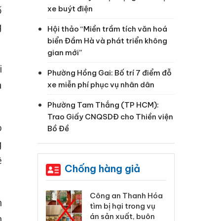
ố
xe buýt điện
g
Hội thảo “Miền trầm tích văn hoá
biển Đầm Hà và phát triển không
gian mới”
i
Phường Hồng Gai: Bố trí 7 điểm đỗ
à
xe miễn phí phục vụ nhân dân
Phường Tam Thắng (TP HCM):
Trao Giấy CNQSDĐ cho Thiền viện
o
Bồ Đề
g
ệ
Chống hàng giả
 Thanh Hóa
Lào Cai xử lý 83 vụ vi
Cô
n
ại trong vụ
phạm thương mại
tìm
xuất, buôn
trong tháng 7
án
n