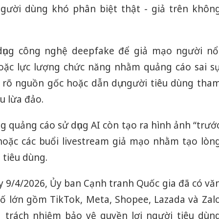
người dùng khó phân biệt thật - giả trên khôn
dụng công nghệ deepfake để giả mạo người nổ
 hoặc lực lượng chức năng nhằm quảng cáo sai s
 rõ nguồn gốc hoặc dẫn dụ người tiêu dùng tha
ệu lừa đảo.
g quảng cáo sử dụng AI còn tạo ra hình ảnh “trướ
ả hoặc các buổi livestream giả mạo nhằm tạo lòn
 tiêu dùng.
y 9/4/2026, Ủy ban Cạnh tranh Quốc gia đã có vă
ố lớn gồm TikTok, Meta, Shopee, Lazada và Zal
trách nhiệm bảo vệ quyền lợi người tiêu dùn