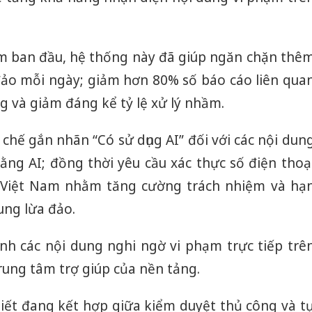
bán yến
Thanh H
hại tron
m ban đầu, hệ thống này đã giúp ngăn chặn thê
bán bìn
đảo mỗi ngày; giảm hơn 80% số báo cáo liên qua
Moyuum
g và giảm đáng kể tỷ lệ xử lý nhầm.
An Gian
chủ mưu
chế gắn nhãn “Có sử dụng AI” đối với các nội dun
bán hàng
Quốc ra
ằng AI; đồng thời yêu cầu xác thực số điện thoạ
i Việt Nam nhằm tăng cường trách nhiệm và hạ
ung lừa đảo.
h các nội dung nghi ngờ vi phạm trực tiếp trê
rung tâm trợ giúp của nền tảng.
biết đang kết hợp giữa kiểm duyệt thủ công và t