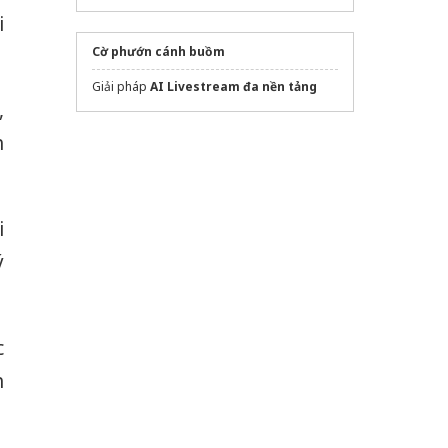
i
Cờ phướn cánh buồm
Giải pháp
AI Livestream đa nền tảng
,
h
i
ý
c
h