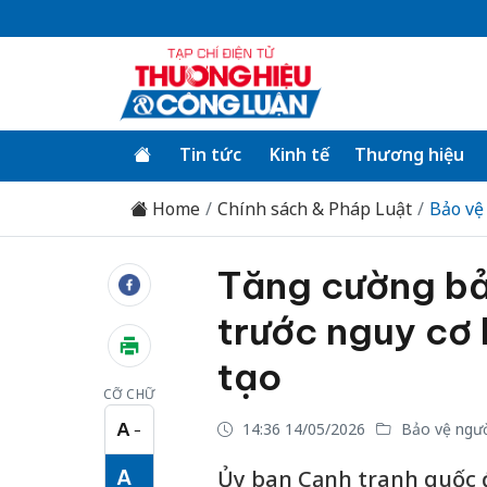
Tin tức
Kinh tế
Thương hiệu
Home
Chính sách & Pháp Luật
Bảo vệ
Tăng cường bảo
trước nguy cơ 
tạo
CỠ CHỮ
A
14:36 14/05/2026
Bảo vệ ngườ
−
Cỡ chữ nhỏ
A
Ủy ban Cạnh tranh quốc 