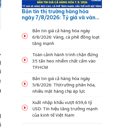
Bản tin thị trường hàng hóa
ngày 7/8/2026: Tỷ giá và vàng
neo cao, cà phê tăng mạnh,
dầu thế giới bật tăng
Bản tin giá cả hàng hóa ngày
6/8/2026: Vàng, cà phê đồng loạt
tăng mạnh
,
Toàn cảnh hành trình chặn đứng
35 tấn heo nhiễm chất cấm vào
g
TP.HCM
i
Bản tin giá cả hàng hóa ngày
ệ
5/8/2026: Thị trường phân hóa,
u
nhiều mặt hàng chịu áp lực
Xuất nhập khẩu vượt 659,6 tỷ
USD: Tín hiệu tăng trưởng mạnh
g
của kinh tế Việt Nam
i