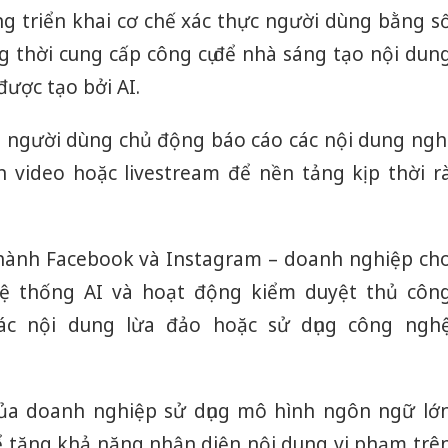
ng triển khai cơ chế xác thực người dùng bằng s
g thời cung cấp công cụ để nhà sáng tạo nội dun
được tạo bởi AI.
 người dùng chủ động báo cáo các nội dung ngh
n video hoặc livestream để nền tảng kịp thời r
 hành Facebook và Instagram – doanh nghiệp ch
hệ thống AI và hoạt động kiểm duyệt thủ côn
ác nội dung lừa đảo hoặc sử dụng công ngh
Công an
ủa doanh nghiệp sử dụng mô hình ngôn ngữ lớ
tìm bị h
án sản 
 tăng khả năng nhận diện nội dung vi phạm trê