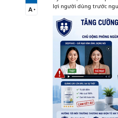
Cỡ chữ vừa
lợi người dùng trước ngu
A
+
Cỡ chữ lớn