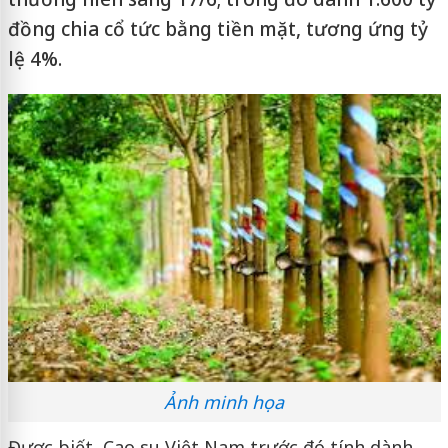
đồng chia cổ tức bằng tiền mặt, tương ứng tỷ
lệ 4%.
Ảnh minh họa
Được biết, Cao su Việt Nam trước đó tính dành