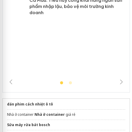
y
Hưng Yên: Xử lý 6 hộ kinh doanh bán
hàng giả mạo nhãn hiệu Adidas, Nike
Cà Mau: Tiêu hủy công khai hàng
ngàn sản phẩm nhập lậu, bảo vệ môi
trường kinh doanh
dán phim cách nhiệt ô tô
Nhà ở container
Nhà ở container
giá rẻ
Sửa máy rửa bát bosch