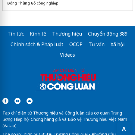
Đóng
Thùng Gỗ
công nghiệp
Tin tức
Kinh tế
Thương hiệu
Chuyển động 389
Chính sách & Pháp luật
OCOP
Tư vấn
Xã hội
Videos
Tạp chí điện tử Thương hiệu và Công luận của cơ quan Trung
ương Hiệp hội Chống hàng giả và Bảo vệ Thương hiệu Việt Nam
(Vatap)
A
Tòa soạn: Ngõ 56/ B5D6 Trương Công Giai - Phường Cầu Giấy -