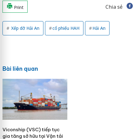
Chia sẻ
Print
Xếp dỡ Hải An
cổ phiếu HAH
Hải An
Bài liên quan
Viconship (VSC) tiếp tục
gia tăng sở hữu tại Vận tải