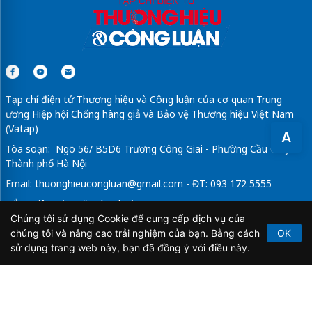
Tạp chí điện tử Thương hiệu và Công luận của cơ quan Trung
ương Hiệp hội Chống hàng giả và Bảo vệ Thương hiệu Việt Nam
(Vatap)
A
Tòa soạn: Ngõ 56/ B5D6 Trương Công Giai - Phường Cầu Giấy -
Thành phố Hà Nội
Email:
thuonghieucongluan@gmail.com
- ĐT: 093 172 5555
Tổng Biên Tập: Vũ Đức Thuận
Chúng tôi sử dụng Cookie để cung cấp dịch vụ của
Giấy phép hoạt động báo chí điện tử số 64/GP-BTTTT do Bộ
chúng tôi và nâng cao trải nghiệm của bạn. Bằng cách
OK
Thông tin và Truyền thông cấp ngày 21/2/2020.
sử dụng trang web này, bạn đã đồng ý với điều này.
Copyright © 2026
TẠP CHÍ THƯƠNG HIỆU & CÔNG